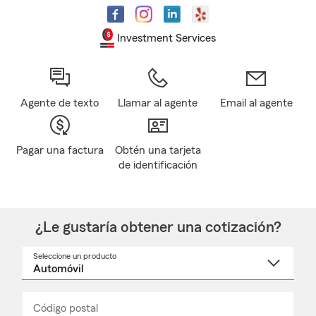
Investment Services
Agente de texto
Llamar al agente
Email al agente
Pagar una factura
Obtén una tarjeta
de identificación
¿Le gustaría obtener una cotización?
Seleccione un producto
Seleccione
un
nombre
de
producto
del
Código postal
Ingresa
Ingresa
_____
menú