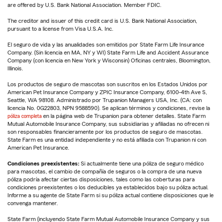
are offered by U.S. Bank National Association. Member FDIC.
The creditor and issuer of this credit card is U.S. Bank National Association,
pursuant to a license from Visa U.S.A. Inc.
El seguro de vida y las anualidades son emitidos por State Farm Life Insurance
Company. (Sin licencia en MA, NY y WI) State Farm Life and Accident Assurance
Company (con licencia en New York y Wisconsin) Oficinas centrales, Bloomington,
Illinois.
Los productos de seguro de mascotas son suscritos en los Estados Unidos por
American Pet Insurance Company y ZPIC Insurance Company, 6100-4th Ave S,
Seattle, WA 98108. Administrado por Trupanion Managers USA, Inc. (CA: con
licencia No. 0G22803, NPN 9588590). Se aplican términos y condiciones, revise la
póliza completa
en la página web de Trupanion para obtener detalles. State Farm
Mutual Automobile Insurance Company, sus subsidiarias y afiliadas no ofrecen ni
son responsables financieramente por los productos de seguro de mascotas.
State Farm es una entidad independiente y no está afiliada con Trupanion ni con
American Pet Insurance.
Condiciones preexistentes:
Si actualmente tiene una póliza de seguro médico
para mascotas, el cambio de compañía de seguros o la compra de una nueva
póliza podría afectar ciertas disposiciones, tales como las coberturas para
condiciones preexistentes o los deducibles ya establecidos bajo su póliza actual.
Informe a su agente de State Farm si su póliza actual contiene disposiciones que le
convenga mantener.
State Farm (incluyendo State Farm Mutual Automobile Insurance Company y sus