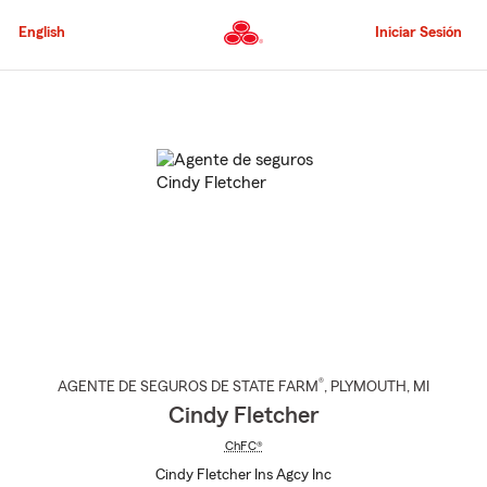
Pasar
al
English
Iniciar Sesión
contenido
principal
Comienzo
del
contenido
principal
®
AGENTE DE SEGUROS DE STATE FARM
,
PLYMOUTH
, MI
Cindy Fletcher
ChFC®
Cindy Fletcher Ins Agcy Inc