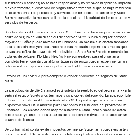
subsidiarias y afiliadas) no se hace responsable y no respalda ni aprueba, implícita
ni explícitamente, el contenido de ningún sitio de terceros al que se haga referencia
en este material. Los productos y servicios son ofrecidos por terceros y State
Farm no garantiza la mercantabilidad, la idoneidad ni la calidad de los productos y
servicios de terceros.
Beneficio disponible para los clientes de State Farm que han comprado una nueva
póliza de seguro de vida desde el 1 de enero de 2022. Si bien cualquier persona
mayor de 18 años puede unirse a Life Enhanced, es posible que ciertas funciones
de la aplicación, incluyendo las recompensas, no estén disponibles a menos que
tengas una póliza de seguro de vida elegible de State Farm.En este momento, los
titulares de póliza en Florida y New York no son elegibles para el programa
completo.Ten en cuenta que algunos titulares de póliza pueden experimentar un
retraso antes de que una nueva póliza sea elegible para recompensas.
Esto no es una solicitud para comprar o vender productos de seguros de State
Farm.
La participación de Life Enhanced está sujeta a la elegibilidad del programa y varía
según el estado. Sujeto a los términos y condiciones del acuerdo. La aplicación Life
Enhanced está disponible para Android e iOS. Es posible que se requiera un
dispositivo móvil iOS o Android para usar todas las funciones del programa Life
Enhanced. Los clientes deben aceptar autorizar a State Farm a recopilar datos
sobre salud y bienestar. Los usuarios de aplicaciones móviles deben aceptar un
acuerdo de licencia.
De conformidad con la ley de impuestos pertinente, State Farm puede enviarte y
presentar ante el Servicio de Impuestos Internos y/u otra autoridad de impuestos