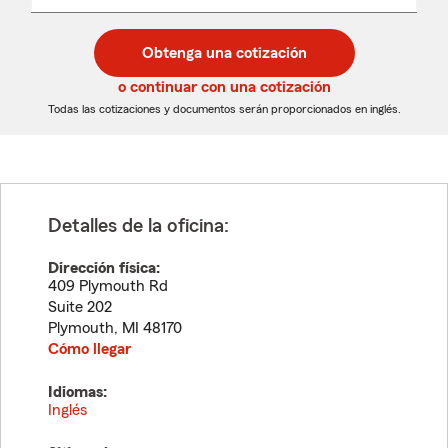
un
un
desplegable
código
código
postal
postal
Obtenga una cotización
de
de
5
5
o continuar con una cotización
dígitos
dígitos
Todas las cotizaciones y documentos serán proporcionados en inglés.
Detalles de la oficina:
Dirección física:
409 Plymouth Rd
Suite 202
Plymouth
,
MI
48170
Cómo llegar
Idiomas:
Inglés