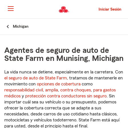
Pasar
al
Iniciar Sesión
contenido
principal
Comienzo
Michigan
del
contenido
principal
Agentes de seguro de auto de
State Farm en Munising, Michigan
La vida nunca se detiene, especialmente en la carretera. Con
el seguro de auto de State Farm
, tratamos de mantenerle en
movimiento con
opciones de cobertura
como
responsabilidad civil
,
amplia
,
contra choques
,
para gastos
médicos
y
protección contra conductores sin seguro
. Sin
importar cuál sea su vehículo o su presupuesto, podemos
ofrecer la cobertura correcta que se adapte a sus
necesidades, desde carros de uso cotidiano hasta clásicos,
motocicletas y vehículos todoterreno. State Farm está aquí
para usted, desde el principio hasta el final.