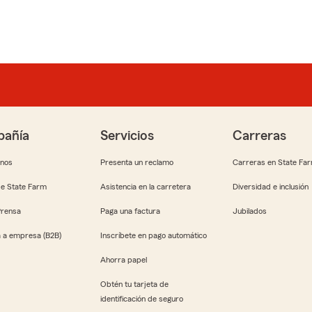
añía
Servicios
Carreras
anos
Presenta un reclamo
Carreras en State Fa
e State Farm
Asistencia en la carretera
Diversidad e inclusión
Prensa
Paga una factura
Jubilados
 a empresa (B2B)
Inscríbete en pago automático
Ahorra papel
Obtén tu tarjeta de
identificación de seguro