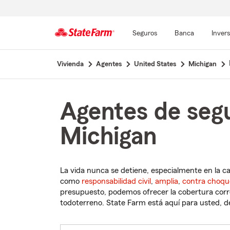
Seguros
Banca
Inver
Comienzo
Vivienda
Agentes
United States
Michigan
del
contenido
principal
Agentes de segu
Michigan
La vida nunca se detiene, especialmente en la c
como
responsabilidad civil
,
amplia
,
contra choqu
presupuesto, podemos ofrecer la cobertura corre
todoterreno. State Farm está aquí para usted, des