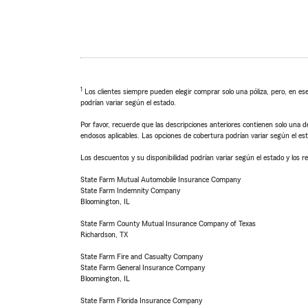
1
Los clientes siempre pueden elegir comprar solo una póliza, pero, en ese
podrían variar según el estado.
Por favor, recuerde que las descripciones anteriores contienen solo una de
endosos aplicables. Las opciones de cobertura podrían variar según el es
Los descuentos y su disponibilidad podrían variar según el estado y los re
State Farm Mutual Automobile Insurance Company
State Farm Indemnity Company
Bloomington, IL
State Farm County Mutual Insurance Company of Texas
Richardson, TX
State Farm Fire and Casualty Company
State Farm General Insurance Company
Bloomington, IL
State Farm Florida Insurance Company