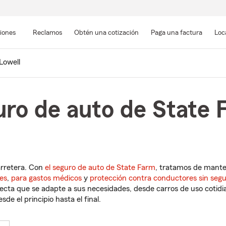
Pasar
al
siones
Reclamos
Obtén una cotización
Paga una factura
Loc
contenido
principal
Lowell
ro de auto de State 
arretera. Con
el seguro de auto de State Farm
, tratamos de mant
es
,
para gastos médicos
y
protección contra conductores sin seg
cta que se adapte a sus necesidades, desde carros de uso cotidian
de el principio hasta el final.