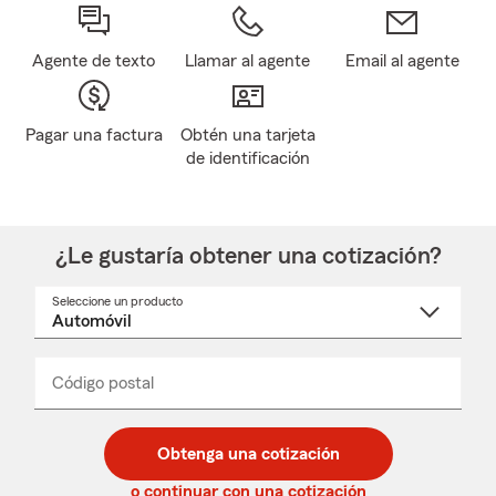
Agente de texto
Llamar al agente
Email al agente
Pagar una factura
Obtén una tarjeta
de identificación
¿Le gustaría obtener una cotización?
Seleccione un producto
Seleccione
un
nombre
de
producto
del
Código postal
Ingresa
Ingresa
_____
menú
un
un
desplegable
código
código
postal
postal
Obtenga una cotización
de
de
5
5
o continuar con una cotización