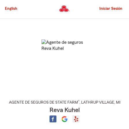
Pasar
al
English
Iniciar Sesión
contenido
principal
Comienzo
del
contenido
principal
®
AGENTE DE SEGUROS DE STATE FARM
,
LATHRUP VILLAGE
, MI
Reva Kuhel