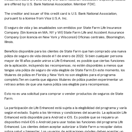
are offered by U.S. Bank National Association. Member FDIC.
The creditor and issuer of this credit card is U.S. Bank National Association,
pursuant to a license from Visa U.S.A. Inc.
El seguro de vida y las anualidades son emitidos por State Farm Life Insurance
Company. (Sin licencia en MA, NY y WI) State Farm Life and Accident Assurance
Company (con licencia en New York y Wisconsin) Oficinas centrales, Bloomington,
Illinois.
Beneficio disponible para los clientes de State Farm que han comprado una nueva
póliza de seguro de vida desde el 1 de enero de 2022. Si bien cualquier persona
mayor de 18 años puede unirse a Life Enhanced, es posible que ciertas funciones
de la aplicación, incluyendo las recompensas, no estén disponibles a menos que
tengas una póliza de seguro de vida elegible de State Farm.En este momento, los
titulares de póliza en Florida y New York no son elegibles para el programa
completo.Ten en cuenta que algunos titulares de póliza pueden experimentar un
retraso antes de que una nueva póliza sea elegible para recompensas.
Esto no es una solicitud para comprar o vender productos de seguros de State
Farm.
La participación de Life Enhanced está sujeta a la elegibilidad del programa y varía
según el estado. Sujeto a los términos y condiciones del acuerdo. La aplicación Life
Enhanced está disponible para Android e iOS. Es posible que se requiera un
dispositivo móvil iOS o Android para usar todas las funciones del programa Life
Enhanced. Los clientes deben aceptar autorizar a State Farm a recopilar datos
sobre salud y bienestar. Los usuarios de aplicaciones móviles deben aceptar un