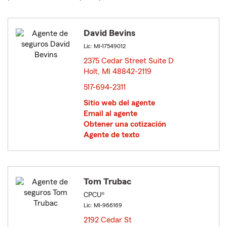
David Bevins
Lic: MI-17549012
2375 Cedar Street Suite D
Holt, MI 48842-2119
opens in new window
517-694-2311
Sitio web del agente
Email al agente
Obtener una cotización
Agente de texto
Tom Trubac
CPCU®
Lic: MI-966169
2192 Cedar St