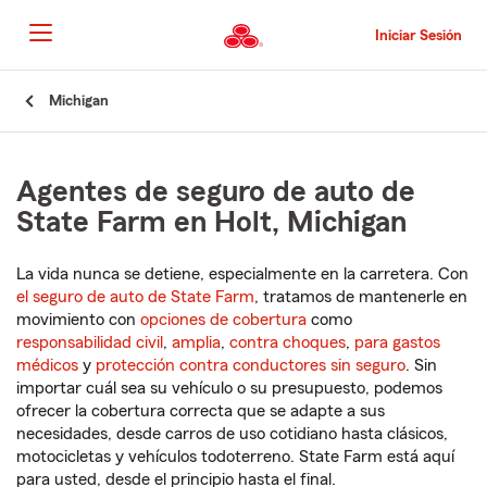
Pasar
al
Iniciar Sesión
contenido
principal
Comienzo
Michigan
del
contenido
principal
Agentes de seguro de auto de
State Farm en Holt, Michigan
La vida nunca se detiene, especialmente en la carretera. Con
el seguro de auto de State Farm
, tratamos de mantenerle en
movimiento con
opciones de cobertura
como
responsabilidad civil
,
amplia
,
contra choques
,
para gastos
médicos
y
protección contra conductores sin seguro
. Sin
importar cuál sea su vehículo o su presupuesto, podemos
ofrecer la cobertura correcta que se adapte a sus
necesidades, desde carros de uso cotidiano hasta clásicos,
motocicletas y vehículos todoterreno. State Farm está aquí
para usted, desde el principio hasta el final.