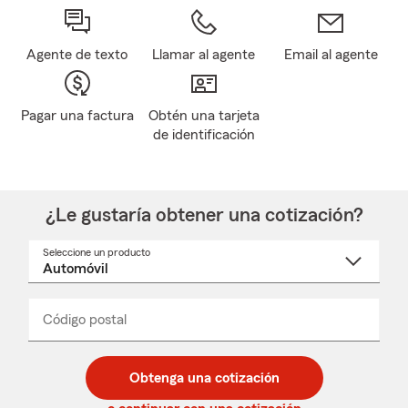
Agente de texto
Llamar al agente
Email al agente
Pagar una factura
Obtén una tarjeta
de identificación
¿Le gustaría obtener una cotización?
Seleccione un producto
Seleccione
un
nombre
de
producto
del
Código postal
Ingresa
Ingresa
_____
menú
un
un
desplegable
código
código
postal
postal
Obtenga una cotización
de
de
5
5