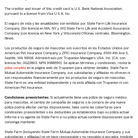
The creditor and issuer of this credit card is U.S. Bank National Association,
pursuant to a license from Visa U.S.A. Inc.
El seguro de vida y las anualidades son emitidos por State Farm Life Insurance
Company. (Sin licencia en MA, NY y WI) State Farm Life and Accident Assurance
Company (con licencia en New York y Wisconsin) Oficinas centrales, Bloomington,
Illinois.
Los productos de seguro de mascotas son suscritos en los Estados Unidos por
American Pet Insurance Company y ZPIC Insurance Company, 6100-4th Ave S,
Seattle, WA 98108. Administrado por Trupanion Managers USA, Inc. (CA: con
licencia No. 0G22803, NPN 9588590). Se aplican términos y condiciones, revise la
póliza completa
en la página web de Trupanion para obtener detalles. State Farm
Mutual Automobile Insurance Company, sus subsidiarias y afiliadas no ofrecen ni
son responsables financieramente por los productos de seguro de mascotas.
State Farm es una entidad independiente y no está afiliada con Trupanion ni con
American Pet Insurance.
Condiciones preexistentes:
Si actualmente tiene una póliza de seguro médico
para mascotas, el cambio de compañía de seguros o la compra de una nueva
póliza podría afectar ciertas disposiciones, tales como las coberturas para
condiciones preexistentes o los deducibles ya establecidos bajo su póliza actual.
Informe a su agente de State Farm si su póliza actual contiene disposiciones que le
convenga mantener.
State Farm (incluyendo State Farm Mutual Automobile Insurance Company y sus
subsidiarias y afiliadas) no se hace responsable y no respalda ni aprueba, implícita