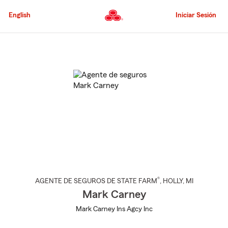
Pasar
al
English
Iniciar Sesión
contenido
principal
Comienzo
del
contenido
principal
®
AGENTE DE SEGUROS DE STATE FARM
,
HOLLY
, MI
Mark Carney
Mark Carney Ins Agcy Inc