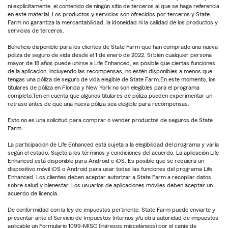
ni explícitamente, el contenido de ningún sitio de terceros al que se haga referencia
en este material. Los productos y servicios son ofrecidos por terceros y State
Farm no garantiza la mercantabilidad, la idoneidad ni la calidad de los productos y
servicios de terceros.
Beneficio disponible para los clientes de State Farm que han comprado una nueva
póliza de seguro de vida desde el 1 de enero de 2022. Si bien cualquier persona
mayor de 18 años puede unirse a Life Enhanced, es posible que ciertas funciones
de la aplicación, incluyendo las recompensas, no estén disponibles a menos que
tengas una póliza de seguro de vida elegible de State Farm.En este momento, los
titulares de póliza en Florida y New York no son elegibles para el programa
completo.Ten en cuenta que algunos titulares de póliza pueden experimentar un
retraso antes de que una nueva póliza sea elegible para recompensas.
Esto no es una solicitud para comprar o vender productos de seguros de State
Farm.
La participación de Life Enhanced está sujeta a la elegibilidad del programa y varía
según el estado. Sujeto a los términos y condiciones del acuerdo. La aplicación Life
Enhanced está disponible para Android e iOS. Es posible que se requiera un
dispositivo móvil iOS o Android para usar todas las funciones del programa Life
Enhanced. Los clientes deben aceptar autorizar a State Farm a recopilar datos
sobre salud y bienestar. Los usuarios de aplicaciones móviles deben aceptar un
acuerdo de licencia.
De conformidad con la ley de impuestos pertinente, State Farm puede enviarte y
presentar ante el Servicio de Impuestos Internos y/u otra autoridad de impuestos
aplicable un Formulario 1099-MISC (ingresos misceláneos) por el canje de