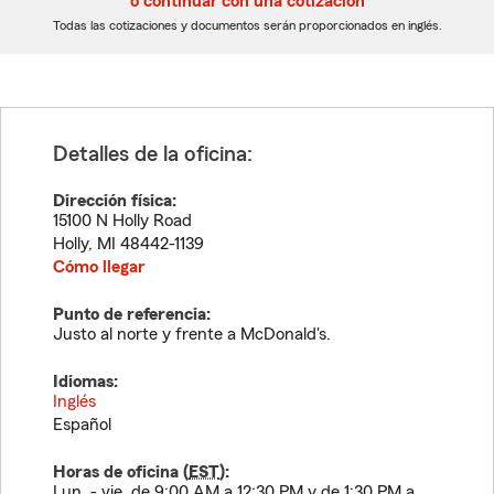
o continuar con una cotización
dígitos
dígitos
Todas las cotizaciones y documentos serán proporcionados en inglés.
Detalles de la oficina:
Dirección física:
15100 N Holly Road
Holly
,
MI
48442-1139
Cómo llegar
Punto de referencia:
Justo al norte y frente a McDonald's.
Idiomas:
Inglés
Español
Horas de oficina (
EST
):
Lun. - vie. de 9:00 AM a 12:30 PM y de 1:30 PM a