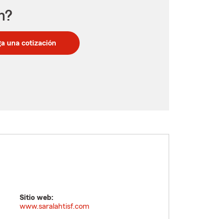
n?
a una cotización
Sitio web:
www.saralahtisf.com