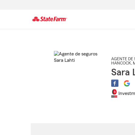
Comienzo
del
contenido
principal
AGENTE DE 
HANCOCK
, 
Sara 
Investm