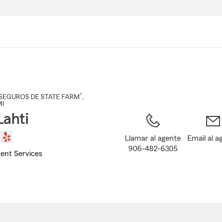
Pasar
al
contenido
principal
®
SEGUROS DE STATE FARM
,
MI
Lahti
Llamar al agente
Email al a
906-482-6305
ent Services