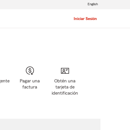
English
Iniciar Sesión
gente
Pagar una
Obtén una
factura
tarjeta de
identificación