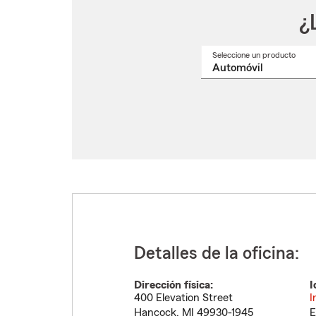
¿
Seleccione un producto
Selec
un
nomb
de
produ
del
menú
despl
Detalles de la oficina:
Dirección física:
I
400 Elevation Street
I
Hancock
,
MI
49930-1945
E