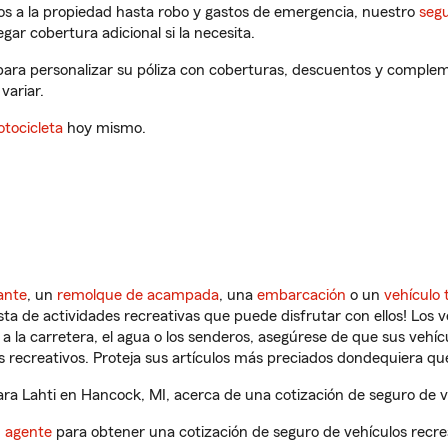
os a la propiedad hasta robo y gastos de emergencia, nuestro
segu
gar cobertura adicional si la necesita.
para personalizar su póliza con coberturas, descuentos y complem
variar.
tocicleta
hoy mismo.
ante
, un
remolque de acampada
, una
embarcación
o un
vehículo 
ista de actividades recreativas que puede disfrutar con ellos! Los 
a la carretera, el agua o los senderos, asegúrese de que sus vehí
 recreativos. Proteja sus artículos más preciados dondequiera qu
a Lahti en Hancock, MI, acerca de una cotización de seguro de ve
n agente
para obtener una cotización de seguro de vehículos recre