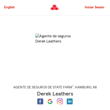
Pasar
al
English
Iniciar Sesión
contenido
principal
Comienzo
del
contenido
principal
®
AGENTE DE SEGUROS DE STATE FARM
,
HAMBURG
, MI
Derek Leathers