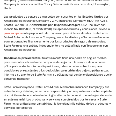
Company. (Sin licencia en MA, NY y WI) State Farm Life and Accident Assurance
Company (con licencia en New York y Wisconsin) Oficinas centrales, Bloomington,
Illinois.
Los productos de seguro de mascotas son suscritos en los Estados Unidos por
American Pet Insurance Company y ZPIC Insurance Company, 6100-4th Ave S,
Seattle, WA 98108. Administrado por Trupanion Managers USA, Inc. (CA: con
licencia No. 0G22803, NPN 9588590). Se aplican términos y condiciones, revise la
póliza completa
en la página web de Trupanion para obtener detalles. State Farm
Mutual Automobile Insurance Company, sus subsidiarias y afiliadas no ofrecen ni
son responsables financieramente por los productos de seguro de mascotas.
State Farm es una entidad independiente y no está afiliada con Trupanion ni con
American Pet Insurance.
Condiciones preexistentes:
Si actualmente tiene una póliza de seguro médico
para mascotas, el cambio de compañía de seguros o la compra de una nueva
póliza podría afectar ciertas disposiciones, tales como las coberturas para
condiciones preexistentes o los deducibles ya establecidos bajo su póliza actual.
Informe a su agente de State Farm si su póliza actual contiene disposiciones que le
convenga mantener.
State Farm (incluyendo State Farm Mutual Automobile Insurance Company y sus
subsidiarias y afiliadas) no se hace responsable y no respalda ni aprueba, implícita
ni explícitamente, el contenido de ningún sitio de terceros al que se haga referencia
en este material. Los productos y servicios son ofrecidos por terceros y State
Farm no garantiza la mercantabilidad, la idoneidad ni la calidad de los productos y
servicios de terceros.