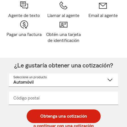
Agente de texto
Llamar al agente
Email al agente
Pagar una factura
Obtén una tarjeta
de identificación
¿Le gustaría obtener una cotización?
Seleccione un producto
Seleccione
un
nombre
de
producto
del
Código postal
Ingresa
Ingresa
_____
menú
un
un
desplegable
código
código
postal
postal
Obtenga una cotización
de
de
5
5
o continuar con una cotización