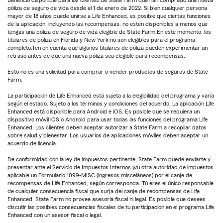
Beneficio disponible para los clientes de State Farm que han comprado una nueva
póliza de seguro de vida desde el 1 de enero de 2022. Si bien cualquier persona
mayor de 18 años puede unirse a Life Enhanced, es posible que ciertas funciones
de la aplicación, incluyendo las recompensas, no estén disponibles a menos que
tengas una póliza de seguro de vida elegible de State Farm.En este momento, los
titulares de póliza en Florida y New York no son elegibles para el programa
completo.Ten en cuenta que algunos titulares de póliza pueden experimentar un
retraso antes de que una nueva póliza sea elegible para recompensas.
Esto no es una solicitud para comprar o vender productos de seguros de State
Farm.
La participación de Life Enhanced está sujeta a la elegibilidad del programa y varía
según el estado. Sujeto a los términos y condiciones del acuerdo. La aplicación Life
Enhanced está disponible para Android e iOS. Es posible que se requiera un
dispositivo móvil iOS o Android para usar todas las funciones del programa Life
Enhanced. Los clientes deben aceptar autorizar a State Farm a recopilar datos
sobre salud y bienestar. Los usuarios de aplicaciones móviles deben aceptar un
acuerdo de licencia.
De conformidad con la ley de impuestos pertinente, State Farm puede enviarte y
presentar ante el Servicio de Impuestos Internos y/u otra autoridad de impuestos
aplicable un Formulario 1099-MISC (ingresos misceláneos) por el canje de
recompensas de Life Enhanced, según corresponda. Tú eres el único responsable
de cualquier consecuencia fiscal que surja del canje de recompensas de Life
Enhanced. State Farm no provee asesoría fiscal ni legal. Es posible que desees
discutir las posibles consecuencias fiscales de tu participación en el programa Life
Enhanced con un asesor fiscal o legal.