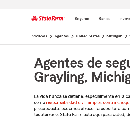
Seguros
Banca
Inver
Comienzo
Vivienda
Agentes
United States
Michigan
del
contenido
principal
Agentes de seg
Grayling, Michi
La vida nunca se detiene, especialmente en la c
como
responsabilidad civil
,
amplia
,
contra choqu
presupuesto, podemos ofrecer la cobertura corre
todoterreno. State Farm está aquí para usted, des