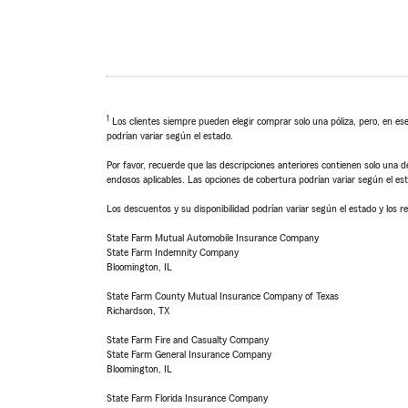
1
Los clientes siempre pueden elegir comprar solo una póliza, pero, en ese
podrían variar según el estado.
Por favor, recuerde que las descripciones anteriores contienen solo una de
endosos aplicables. Las opciones de cobertura podrían variar según el es
Los descuentos y su disponibilidad podrían variar según el estado y los re
State Farm Mutual Automobile Insurance Company
State Farm Indemnity Company
Bloomington, IL
State Farm County Mutual Insurance Company of Texas
Richardson, TX
State Farm Fire and Casualty Company
State Farm General Insurance Company
Bloomington, IL
State Farm Florida Insurance Company