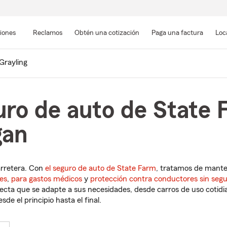
Pasar
al
siones
Reclamos
Obtén una cotización
Paga una factura
Loc
contenido
principal
Grayling
uro de auto de State 
gan
arretera. Con
el seguro de auto de State Farm
, tratamos de mant
es
,
para gastos médicos
y
protección contra conductores sin seg
cta que se adapte a sus necesidades, desde carros de uso cotidian
de el principio hasta el final.