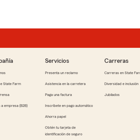
añía
Servicios
Carreras
anos
Presenta un reclamo
Carreras en State Fa
e State Farm
Asistencia en la carretera
Diversidad e inclusión
Prensa
Paga una factura
Jubilados
 a empresa (B2B)
Inscríbete en pago automático
Ahorra papel
Obtén tu tarjeta de
identificación de seguro