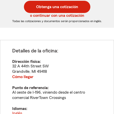
postal
postal
Obtenga una cotización
de
de
5
5
o continuar con una cotización
dígitos
dígitos
Todas las cotizaciones y documentos serán proporcionados en inglés.
Detalles de la oficina:
Dirección física:
32 A 44th Street SW
Grandville
,
MI
49418
Cómo llegar
Punto de referencia:
Al oeste de I-196, viniendo desde el centro
comercial RiverTown Crossings
Idiomas:
Inglés