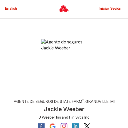
Pasar
al
English
Iniciar Sesión
contenido
principal
Comienzo
del
contenido
principal
®
AGENTE DE SEGUROS DE STATE FARM
,
GRANDVILLE
, MI
Jackie Weeber
J Weeber Ins and Fin Svcs Inc