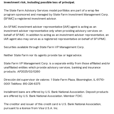
investment risk, including possible loss of principal.
The State Farm Advisory Services model portfolios are part of a wrap fee
program sponsored and managed by State Farm Investment Management Corp.
(SFIMC) a registered investment advisor.
An SFIMC investment adviser representative (IAR) agent is acting as an
investment adviser representative only when providing advisory services on
behalf of SFIMC. In addition to acting as an investment adviser representative, an
IAR agent also may serve as a registered representative on behalf of SFVPMC.
Securities available through State Farm VP Management Corp.
Neither State Farm nor its agents provide tax or legal advice.
State Farm VP Management Corp. is a separate entity from those affiliated and/or
unaffiliated entities which provide advisory services, banking and insurance
products. AP2025/02/0260
Dirección del supervisor de valores: 1 State Farm Plaza, Bloomington, IL 61710-
0001 Teléfono: 810-224-6375
Installment loans are offered by U.S. Bank National Association. Deposit products
are offered by U.S. Bank National Association. Member FDIC.
The creditor and issuer of this credit card is U.S. Bank National Association,
pursuant to a license from Visa U.S.A. Inc.