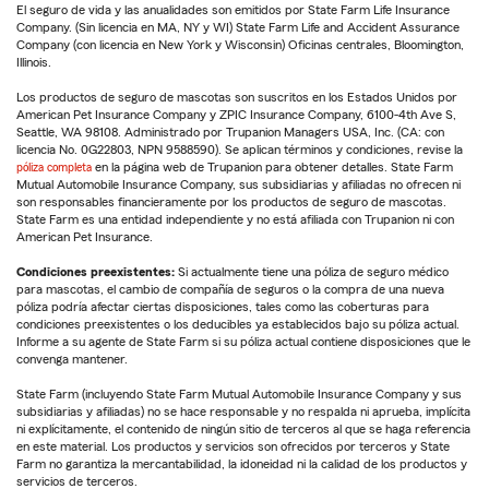
El seguro de vida y las anualidades son emitidos por State Farm Life Insurance
Company. (Sin licencia en MA, NY y WI) State Farm Life and Accident Assurance
Company (con licencia en New York y Wisconsin) Oficinas centrales, Bloomington,
Illinois.
Los productos de seguro de mascotas son suscritos en los Estados Unidos por
American Pet Insurance Company y ZPIC Insurance Company, 6100-4th Ave S,
Seattle, WA 98108. Administrado por Trupanion Managers USA, Inc. (CA: con
licencia No. 0G22803, NPN 9588590). Se aplican términos y condiciones, revise la
póliza completa
en la página web de Trupanion para obtener detalles. State Farm
Mutual Automobile Insurance Company, sus subsidiarias y afiliadas no ofrecen ni
son responsables financieramente por los productos de seguro de mascotas.
State Farm es una entidad independiente y no está afiliada con Trupanion ni con
American Pet Insurance.
Condiciones preexistentes:
Si actualmente tiene una póliza de seguro médico
para mascotas, el cambio de compañía de seguros o la compra de una nueva
póliza podría afectar ciertas disposiciones, tales como las coberturas para
condiciones preexistentes o los deducibles ya establecidos bajo su póliza actual.
Informe a su agente de State Farm si su póliza actual contiene disposiciones que le
convenga mantener.
State Farm (incluyendo State Farm Mutual Automobile Insurance Company y sus
subsidiarias y afiliadas) no se hace responsable y no respalda ni aprueba, implícita
ni explícitamente, el contenido de ningún sitio de terceros al que se haga referencia
en este material. Los productos y servicios son ofrecidos por terceros y State
Farm no garantiza la mercantabilidad, la idoneidad ni la calidad de los productos y
servicios de terceros.