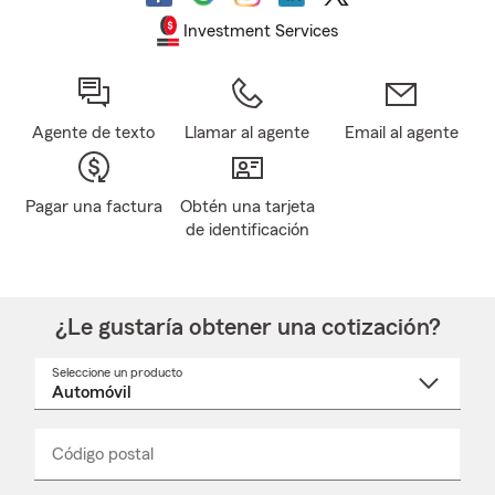
Investment Services
Agente de texto
Llamar al agente
Email al agente
Pagar una factura
Obtén una tarjeta
de identificación
¿Le gustaría obtener una cotización?
Seleccione un producto
Seleccione
un
nombre
de
producto
del
Código postal
Ingresa
Ingresa
_____
menú
un
un
desplegable
código
código