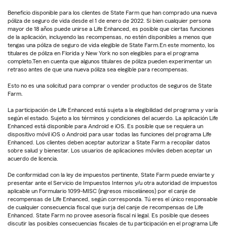
Beneficio disponible para los clientes de State Farm que han comprado una nueva
póliza de seguro de vida desde el 1 de enero de 2022. Si bien cualquier persona
mayor de 18 años puede unirse a Life Enhanced, es posible que ciertas funciones
de la aplicación, incluyendo las recompensas, no estén disponibles a menos que
tengas una póliza de seguro de vida elegible de State Farm.En este momento, los
titulares de póliza en Florida y New York no son elegibles para el programa
completo.Ten en cuenta que algunos titulares de póliza pueden experimentar un
retraso antes de que una nueva póliza sea elegible para recompensas.
Esto no es una solicitud para comprar o vender productos de seguros de State
Farm.
La participación de Life Enhanced está sujeta a la elegibilidad del programa y varía
según el estado. Sujeto a los términos y condiciones del acuerdo. La aplicación Life
Enhanced está disponible para Android e iOS. Es posible que se requiera un
dispositivo móvil iOS o Android para usar todas las funciones del programa Life
Enhanced. Los clientes deben aceptar autorizar a State Farm a recopilar datos
sobre salud y bienestar. Los usuarios de aplicaciones móviles deben aceptar un
acuerdo de licencia.
De conformidad con la ley de impuestos pertinente, State Farm puede enviarte y
presentar ante el Servicio de Impuestos Internos y/u otra autoridad de impuestos
aplicable un Formulario 1099-MISC (ingresos misceláneos) por el canje de
recompensas de Life Enhanced, según corresponda. Tú eres el único responsable
de cualquier consecuencia fiscal que surja del canje de recompensas de Life
Enhanced. State Farm no provee asesoría fiscal ni legal. Es posible que desees
discutir las posibles consecuencias fiscales de tu participación en el programa Life