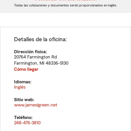
dígitos
dígitos
Todas las cotizaciones y documentos serán proporcionados en inglés.
Detalles de la oficina:
Dirección física:
20764 Farmington Rd
Farmington
,
MI
48336-5130
Cómo llegar
Idiomas:
Inglés
Sitio web:
www.jameslgreen.net
Teléfono:
248-476-3810