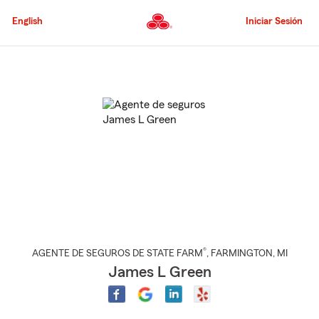
Pasar
al
English
Iniciar Sesión
contenido
principal
Comienzo
del
contenido
principal
®
AGENTE DE SEGUROS DE STATE FARM
,
FARMINGTON
, MI
James L Green