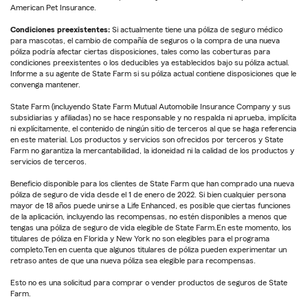
American Pet Insurance.
Condiciones preexistentes:
Si actualmente tiene una póliza de seguro médico
para mascotas, el cambio de compañía de seguros o la compra de una nueva
póliza podría afectar ciertas disposiciones, tales como las coberturas para
condiciones preexistentes o los deducibles ya establecidos bajo su póliza actual.
Informe a su agente de State Farm si su póliza actual contiene disposiciones que le
convenga mantener.
State Farm (incluyendo State Farm Mutual Automobile Insurance Company y sus
subsidiarias y afiliadas) no se hace responsable y no respalda ni aprueba, implícita
ni explícitamente, el contenido de ningún sitio de terceros al que se haga referencia
en este material. Los productos y servicios son ofrecidos por terceros y State
Farm no garantiza la mercantabilidad, la idoneidad ni la calidad de los productos y
servicios de terceros.
Beneficio disponible para los clientes de State Farm que han comprado una nueva
póliza de seguro de vida desde el 1 de enero de 2022. Si bien cualquier persona
mayor de 18 años puede unirse a Life Enhanced, es posible que ciertas funciones
de la aplicación, incluyendo las recompensas, no estén disponibles a menos que
tengas una póliza de seguro de vida elegible de State Farm.En este momento, los
titulares de póliza en Florida y New York no son elegibles para el programa
completo.Ten en cuenta que algunos titulares de póliza pueden experimentar un
retraso antes de que una nueva póliza sea elegible para recompensas.
Esto no es una solicitud para comprar o vender productos de seguros de State
Farm.