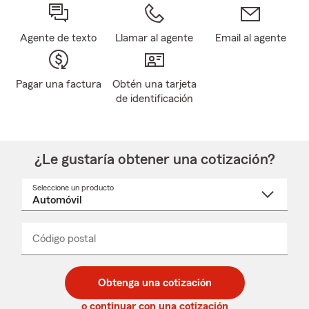
Agente de texto
Llamar al agente
Email al agente
Pagar una factura
Obtén una tarjeta
de identificación
¿Le gustaría obtener una cotización?
Seleccione un producto
Seleccione
un
nombre
de
producto
del
Código postal
Ingresa
Ingresa
_____
menú
un
un
desplegable
código
código
postal
postal
Obtenga una cotización
de
de
5
5
o continuar con una cotización