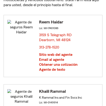
motocicletas y vehículos todoterreno. State Farm está aquí
para usted, desde el principio hasta el final.
Reem Haidar
Lic: MI-17461086
3159 S Telegraph RD
Dearborn, MI 48124
opens in new window
313-278-1520
Sitio web del agente
Email al agente
Obtener una cotización
Agente de texto
Khalil Rammal
K Rammal Ins and Fin Svcs Inc
Lic: MI-0149914