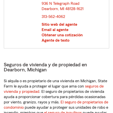
936 N Telegraph Road
Dearborn, MI 48128-1621
opens in new window
313-562-4062
Sitio web del agente
Email al agente
Obtener una cotización
Agente de texto
Seguros de vivienda y de propiedad en
Dearborn, Michigan
Si alquila o es propietario de una vivienda en Michigan, State
Farm le ayuda a proteger el lugar que ama con
seguros de
vivienda y propiedad
. El seguro de propietarios de vivienda
ayuda a proporcionar cobertura para pérdidas ocasionadas
por viento, granizo, rayos y más.
El seguro de propietarios de
condominio
puede ayudar a proteger sus unidades de robo e
incendio, mientras que
el seguro de inquilinos
puede ayudar