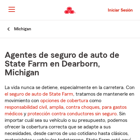
Pasar
al
Iniciar Sesión
contenido
principal
Comienzo
Michigan
del
contenido
principal
Agentes de seguro de auto de
State Farm en Dearborn,
Michigan
La vida nunca se detiene, especialmente en la carretera. Con
el seguro de auto de State Farm
, tratamos de mantenerle en
movimiento con
opciones de cobertura
como
responsabilidad civil
,
amplia
,
contra choques
,
para gastos
médicos
y
protección contra conductores sin seguro
. Sin
importar cuál sea su vehículo o su presupuesto, podemos
ofrecer la cobertura correcta que se adapte a sus
necesidades, desde carros de uso cotidiano hasta clásicos,