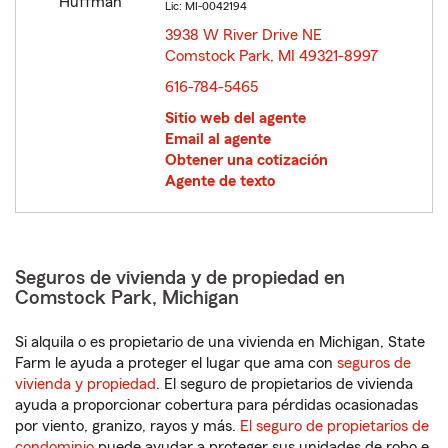
Lic: MI-0042194
3938 W River Drive NE
Comstock Park, MI 49321-8997
opens in new window
616-784-5465
Sitio web del agente
Email al agente
Obtener una cotización
Agente de texto
Seguros de vivienda y de propiedad en
Comstock Park, Michigan
Si alquila o es propietario de una vivienda en Michigan, State
Farm le ayuda a proteger el lugar que ama con
seguros de
vivienda y propiedad
. El seguro de propietarios de vivienda
ayuda a proporcionar cobertura para pérdidas ocasionadas
por viento, granizo, rayos y más.
El seguro de propietarios de
condominio
puede ayudar a proteger sus unidades de robo e