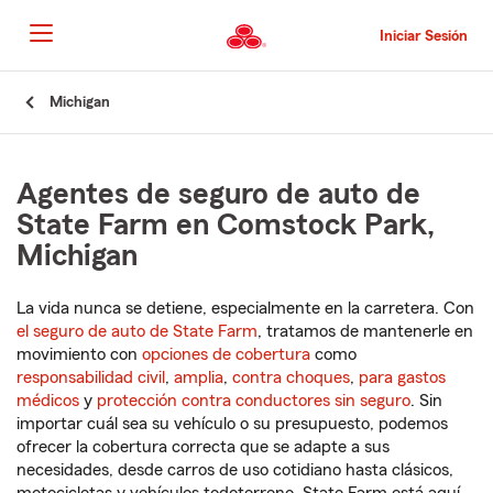
Pasar
al
Iniciar Sesión
contenido
principal
Comienzo
Michigan
del
contenido
principal
Agentes de seguro de auto de
State Farm en Comstock Park,
Michigan
La vida nunca se detiene, especialmente en la carretera. Con
el seguro de auto de State Farm
, tratamos de mantenerle en
movimiento con
opciones de cobertura
como
responsabilidad civil
,
amplia
,
contra choques
,
para gastos
médicos
y
protección contra conductores sin seguro
. Sin
importar cuál sea su vehículo o su presupuesto, podemos
ofrecer la cobertura correcta que se adapte a sus
necesidades, desde carros de uso cotidiano hasta clásicos,