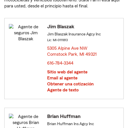
motocicletas y vehículos todoterreno. State Farm está aquí
para usted, desde el principio hasta el final.
Jim Blaszak
Jim Blaszak Insurance Agcy Inc
Lic: MI-0111813
5305 Alpine Ave NW
Comstock Park, MI 49321
opens in new window
616-784-3344
Sitio web del agente
Email al agente
Obtener una cotización
Agente de texto
Brian Huffman
Brian Huffman Ins Agcy Inc