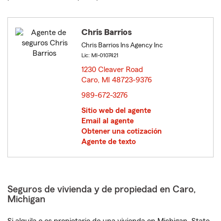
Chris Barrios
Chris Barrios Ins Agency Inc
Lic: MI-0107421
1230 Cleaver Road
Caro, MI 48723-9376
opens in new window
989-672-3276
Sitio web del agente
Email al agente
Obtener una cotización
Agente de texto
Seguros de vivienda y de propiedad en Caro,
Michigan