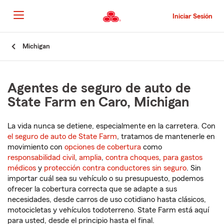
Pasar
al
Iniciar Sesión
contenido
principal
Comienzo
Michigan
del
contenido
principal
Agentes de seguro de auto de
State Farm en Caro, Michigan
La vida nunca se detiene, especialmente en la carretera. Con
el seguro de auto de State Farm
, tratamos de mantenerle en
movimiento con
opciones de cobertura
como
responsabilidad civil
,
amplia
,
contra choques
,
para gastos
médicos
y
protección contra conductores sin seguro
. Sin
importar cuál sea su vehículo o su presupuesto, podemos
ofrecer la cobertura correcta que se adapte a sus
necesidades, desde carros de uso cotidiano hasta clásicos,
motocicletas y vehículos todoterreno. State Farm está aquí
para usted, desde el principio hasta el final.