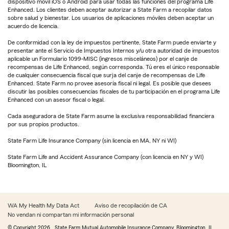
dispositivo móvil iOS o Android para usar todas las funciones del programa Life
Enhanced. Los clientes deben aceptar autorizar a State Farm a recopilar datos
sobre salud y bienestar. Los usuarios de aplicaciones móviles deben aceptar un
acuerdo de licencia.
De conformidad con la ley de impuestos pertinente, State Farm puede enviarte y
presentar ante el Servicio de Impuestos Internos y/u otra autoridad de impuestos
aplicable un Formulario 1099-MISC (ingresos misceláneos) por el canje de
recompensas de Life Enhanced, según corresponda. Tú eres el único responsable
de cualquier consecuencia fiscal que surja del canje de recompensas de Life
Enhanced. State Farm no provee asesoría fiscal ni legal. Es posible que desees
discutir las posibles consecuencias fiscales de tu participación en el programa Life
Enhanced con un asesor fiscal o legal.
Cada aseguradora de State Farm asume la exclusiva responsabilidad financiera
por sus propios productos.
State Farm Life Insurance Company (sin licencia en MA, NY ni WI)
State Farm Life and Accident Assurance Company (con licencia en NY y WI)
Bloomington, IL
WA My Health My Data Act
Aviso de recopilación de CA
No vendan ni compartan mi información personal
© Copyright
2026
, State Farm Mutual Automobile Insurance Company, Bloomington, IL