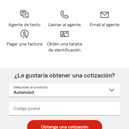
Agente de texto
Llamar al agente
Email al agente
Pagar una factura
Obtén una tarjeta
de identificación
¿Le gustaría obtener una cotización?
Seleccione un producto
Seleccione
un
nombre
de
producto
del
Código postal
Ingresa
Ingresa
_____
menú
un
un
desplegable
código
código
postal
postal
Obtenga una cotización