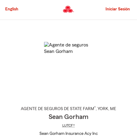
Pasar
al
English
Iniciar Sesión
contenido
principal
Comienzo
del
contenido
principal
®
AGENTE DE SEGUROS DE STATE FARM
,
YORK
, ME
Sean Gorham
LUTCF®
Sean Gorham Insurance Acy Inc