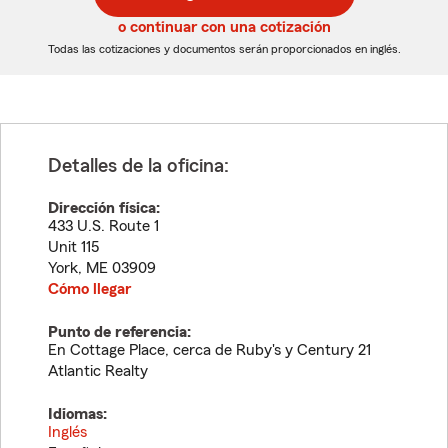
de
de
5
5
o continuar con una cotización
dígitos
dígitos
Todas las cotizaciones y documentos serán proporcionados en inglés.
Detalles de la oficina:
Dirección física:
433 U.S. Route 1
Unit 115
York
,
ME
03909
Cómo llegar
Punto de referencia:
En Cottage Place, cerca de Ruby's y Century 21
Atlantic Realty
Idiomas:
Inglés