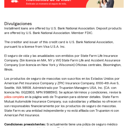
Divulgaciones
Installment loans are offered by U.S. Bank National Association. Deposit products
are offered by U.S. Bank National Association. Member FDIC.
The creditor and issuer of this credit card is U.S. Bank National Association,
pursuant to a license from Visa U.S.A. Inc.
El seguro de vida y las anualidades son emitidos por State Farm Life Insurance
Company. (Sin licencia en MA, NY y WI) State Farm Life and Accident Assurance
Company (con licencia en New York y Wisconsin) Oficinas centrales, Bloomington,
Illinois.
Los productos de seguro de mascotas son suscritos en los Estados Unidos por
American Pet Insurance Company y ZPIC Insurance Company, 6100-4th Ave S,
Seattle, WA 98108. Administrado por Trupanion Managers USA, Inc. (CA: con
licencia No. 0G22803, NPN 9588590). Se aplican términos y condiciones, revise la
póliza completa
en la página web de Trupanion para obtener detalles. State Farm
Mutual Automobile Insurance Company, sus subsidiarias y afiliadas no ofrecen ni
son responsables financieramente por los productos de seguro de mascotas.
State Farm es una entidad independiente y no está afiliada con Trupanion ni con
American Pet Insurance.
Condiciones preexistentes:
Si actualmente tiene una póliza de seguro médico