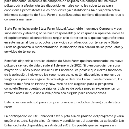
para mascotas, el cambio de compañía de seguros o la compra de una nueva
póliza podría afectar ciertas disposiciones, tales como las coberturas para
condiciones preexistentes o los deducibles ya establecidos bajo su póliza actual.
Informe a su agente de State Farm si su póliza actual contiene disposiciones que le
convenga mantener.
State Farm (incluyendo State Farm Mutual Automobile Insurance Company y sus
subsidiarias y afiliadas) no se hace responsable y no respalda ni aprueba, implícita
ni explícitamente, el contenido de ningún sitio de terceros al que se haga referencia
en este material. Los productos y servicios son ofrecidos por terceros y State
Farm no garantiza la mercantabilidad, la idoneidad ni la calidad de los productos y
servicios de terceros.
Beneficio disponible para los clientes de State Farm que han comprado una nueva
póliza de seguro de vida desde el 1 de enero de 2022. Si bien cualquier persona
mayor de 18 años puede unirse a Life Enhanced, es posible que ciertas funciones
de la aplicación, incluyendo las recompensas, no estén disponibles a menos que
tengas una póliza de seguro de vida elegible de State Farm.En este momento, los
titulares de póliza en Florida y New York no son elegibles para el programa
completo.Ten en cuenta que algunos titulares de póliza pueden experimentar un
retraso antes de que una nueva póliza sea elegible para recompensas.
Esto no es una solicitud para comprar o vender productos de seguros de State
Farm.
La participación de Life Enhanced está sujeta a la elegibilidad del programa y varía
según el estado. Sujeto a los términos y condiciones del acuerdo. La aplicación Life
Enhanced está disponible para Android e iOS. Es posible que se requiera un