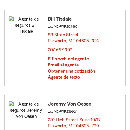
Bill Tisdale
Lic: ME-PRR209882
88 State Street
Ellsworth, ME 04605-1924
opens in new window
207-667-9021
Sitio web del agente
Email al agente
Obtener una cotización
Agente de texto
Jeremy Von Oesen
Lic: ME-PRR239924
270 High Street Suite 107B
Ellsworth, ME 04605-1729
opens in new window