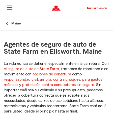
Pasar
al
Iniciar Sesión
contenido
principal
Comienzo
Maine
del
contenido
principal
Agentes de seguro de auto de
State Farm en Ellsworth, Maine
La vida nunca se detiene, especialmente en la carretera. Con
el seguro de auto de State Farm
, tratamos de mantenerle en
movimiento con
opciones de cobertura
como
responsabilidad civil
,
amplia
,
contra choques
,
para gastos
médicos
y
protección contra conductores sin seguro
. Sin
importar cuál sea su vehículo o su presupuesto, podemos
ofrecer la cobertura correcta que se adapte a sus
necesidades, desde carros de uso cotidiano hasta clásicos,
motocicletas y vehículos todoterreno. State Farm está aquí
para usted, desde el principio hasta el final.