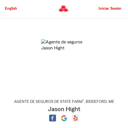
Pasar
al
English
Iniciar Sesión
contenido
principal
Comienzo
del
contenido
principal
®
AGENTE DE SEGUROS DE STATE FARM
,
BIDDEFORD
, ME
Jason Hight