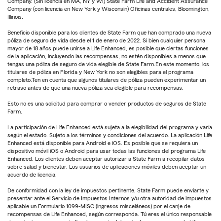
Company. (Sin licencia en MA, NY y WI) State Farm Life and Accident Assurance
Company (con licencia en New York y Wisconsin) Oficinas centrales, Bloomington,
Illinois.
Beneficio disponible para los clientes de State Farm que han comprado una nueva
póliza de seguro de vida desde el 1 de enero de 2022. Si bien cualquier persona
mayor de 18 años puede unirse a Life Enhanced, es posible que ciertas funciones
de la aplicación, incluyendo las recompensas, no estén disponibles a menos que
tengas una póliza de seguro de vida elegible de State Farm.En este momento, los
titulares de póliza en Florida y New York no son elegibles para el programa
completo.Ten en cuenta que algunos titulares de póliza pueden experimentar un
retraso antes de que una nueva póliza sea elegible para recompensas.
Esto no es una solicitud para comprar o vender productos de seguros de State
Farm.
La participación de Life Enhanced está sujeta a la elegibilidad del programa y varía
según el estado. Sujeto a los términos y condiciones del acuerdo. La aplicación Life
Enhanced está disponible para Android e iOS. Es posible que se requiera un
dispositivo móvil iOS o Android para usar todas las funciones del programa Life
Enhanced. Los clientes deben aceptar autorizar a State Farm a recopilar datos
sobre salud y bienestar. Los usuarios de aplicaciones móviles deben aceptar un
acuerdo de licencia.
De conformidad con la ley de impuestos pertinente, State Farm puede enviarte y
presentar ante el Servicio de Impuestos Internos y/u otra autoridad de impuestos
aplicable un Formulario 1099-MISC (ingresos misceláneos) por el canje de
recompensas de Life Enhanced, según corresponda. Tú eres el único responsable