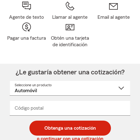
Agente de texto
Llamar al agente
Email al agente
Pagar una factura
Obtén una tarjeta
de identificación
¿Le gustaría obtener una cotización?
Seleccione un producto
Seleccione
un
nombre
de
producto
del
Código postal
Ingresa
Ingresa
_____
menú
un
un
desplegable
código
código
postal
postal
Obtenga una cotización
de
de
5
5
o continuar con una cotización