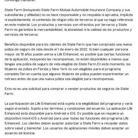
convenga mantener.
State Farm (incluyendo State Farm Mutual Automobile Insurance Company y sus
subsidiarias y afiliadas) no se hace responsable y no respalda ni aprueba, implícita
ni explícitamente, el contenido de ningún sitio de terceros al que se haga referencia
en este material. Los productos y servicios son ofrecidos por terceros y State
Farm no garantiza la mercantabilidad, la idoneidad ni la calidad de los productos y
servicios de terceros.
Beneficio disponible para los clientes de State Farm que han comprado una nueva
póliza de seguro de vida desde el 1 de enero de 2022. Si bien cualquier persona
mayor de 18 años puede unirse a Life Enhanced, es posible que ciertas funciones
de la aplicación, incluyendo las recompensas, no estén disponibles a menos que
tengas una póliza de seguro de vida elegible de State Farm.En este momento, los
titulares de póliza en Florida y New York no son elegibles para el programa
completo.Ten en cuenta que algunos titulares de póliza pueden experimentar un
retraso antes de que una nueva póliza sea elegible para recompensas.
Esto no es una solicitud para comprar o vender productos de seguros de State
Farm.
La participación de Life Enhanced está sujeta a la elegibilidad del programa y varía
según el estado. Sujeto a los términos y condiciones del acuerdo. La aplicación Life
Enhanced está disponible para Android e iOS. Es posible que se requiera un
dispositivo móvil iOS o Android para usar todas las funciones del programa Life
Enhanced. Los clientes deben aceptar autorizar a State Farm a recopilar datos
sobre salud y bienestar. Los usuarios de aplicaciones móviles deben aceptar un
acuerdo de licencia.