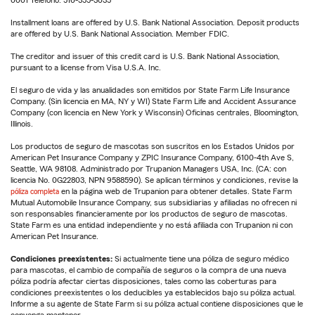
0001 Teléfono: 516-355-3035
Installment loans are offered by U.S. Bank National Association. Deposit products
are offered by U.S. Bank National Association. Member FDIC.
The creditor and issuer of this credit card is U.S. Bank National Association,
pursuant to a license from Visa U.S.A. Inc.
El seguro de vida y las anualidades son emitidos por State Farm Life Insurance
Company. (Sin licencia en MA, NY y WI) State Farm Life and Accident Assurance
Company (con licencia en New York y Wisconsin) Oficinas centrales, Bloomington,
Illinois.
Los productos de seguro de mascotas son suscritos en los Estados Unidos por
American Pet Insurance Company y ZPIC Insurance Company, 6100-4th Ave S,
Seattle, WA 98108. Administrado por Trupanion Managers USA, Inc. (CA: con
licencia No. 0G22803, NPN 9588590). Se aplican términos y condiciones, revise la
póliza completa
en la página web de Trupanion para obtener detalles. State Farm
Mutual Automobile Insurance Company, sus subsidiarias y afiliadas no ofrecen ni
son responsables financieramente por los productos de seguro de mascotas.
State Farm es una entidad independiente y no está afiliada con Trupanion ni con
American Pet Insurance.
Condiciones preexistentes:
Si actualmente tiene una póliza de seguro médico
para mascotas, el cambio de compañía de seguros o la compra de una nueva
póliza podría afectar ciertas disposiciones, tales como las coberturas para
condiciones preexistentes o los deducibles ya establecidos bajo su póliza actual.
Informe a su agente de State Farm si su póliza actual contiene disposiciones que le