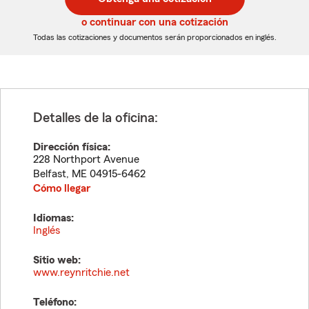
de
de
5
5
o continuar con una cotización
dígitos
dígitos
Todas las cotizaciones y documentos serán proporcionados en inglés.
Detalles de la oficina:
Dirección física:
228 Northport Avenue
Belfast
,
ME
04915-6462
Cómo llegar
Idiomas:
Inglés
Sitio web:
www.reynritchie.net
Teléfono: