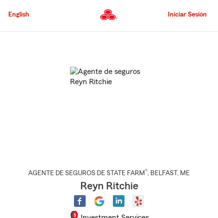
Pasar
al
English
Iniciar Sesión
contenido
principal
Comienzo
del
contenido
principal
®
AGENTE DE SEGUROS DE STATE FARM
,
BELFAST
, ME
Reyn Ritchie
Investment Services