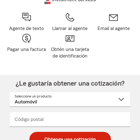
Agente de texto
Llamar al agente
Email al agente
Pagar una factura
Obtén una tarjeta
de identificación
¿Le gustaría obtener una cotización?
Seleccione un producto
Seleccione
un
nombre
de
producto
del
Código postal
Ingresa
Ingresa
_____
menú
un
un
desplegable
código
código
postal
postal
Obtenga una cotización