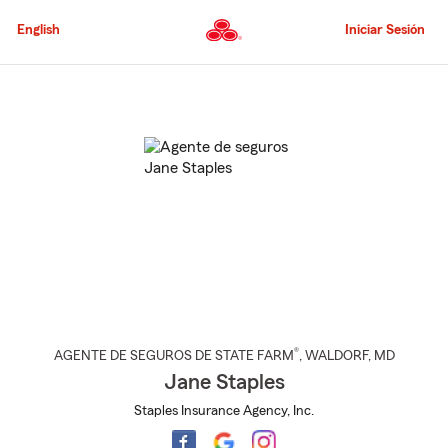
Pasar
al
English
Iniciar Sesión
contenido
principal
Comienzo
del
contenido
principal
®
AGENTE DE SEGUROS DE STATE FARM
,
WALDORF
, MD
Jane Staples
Staples Insurance Agency, Inc.