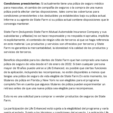
Condiciones preexistentes:
Si actualmente tiene una póliza de seguro médico
para mascotas, el cambio de compañía de seguros o la compra de una nueva
póliza podría afectar ciertas disposiciones, tales como las coberturas para
condiciones preexistentes o los deducibles ya establecidos bajo su póliza actual.
Informe a su agente de State Farm si su póliza actual contiene disposiciones que le
convenga mantener.
State Farm (incluyendo State Farm Mutual Automobile Insurance Company y sus
subsidiarias y afiliadas) no se hace responsable y no respalda ni aprueba, implícita
ni explícitamente, el contenido de ningún sitio de terceros al que se haga referencia
en este material. Los productos y servicios son ofrecidos por terceros y State
Farm no garantiza la mercantabilidad, la idoneidad ni la calidad de los productos y
servicios de terceros.
Beneficio disponible para los clientes de State Farm que han comprado una nueva
póliza de seguro de vida desde el 1 de enero de 2022. Si bien cualquier persona
mayor de 18 años puede unirse a Life Enhanced, es posible que ciertas funciones
de la aplicación, incluyendo las recompensas, no estén disponibles a menos que
tengas una póliza de seguro de vida elegible de State Farm.En este momento, los
titulares de póliza en Florida y New York no son elegibles para el programa
completo.Ten en cuenta que algunos titulares de póliza pueden experimentar un
retraso antes de que una nueva póliza sea elegible para recompensas.
Esto no es una solicitud para comprar o vender productos de seguros de State
Farm.
La participación de Life Enhanced está sujeta a la elegibilidad del programa y varía
según el estado. Sujeto a los términos y condiciones del acuerdo. La aplicación Life