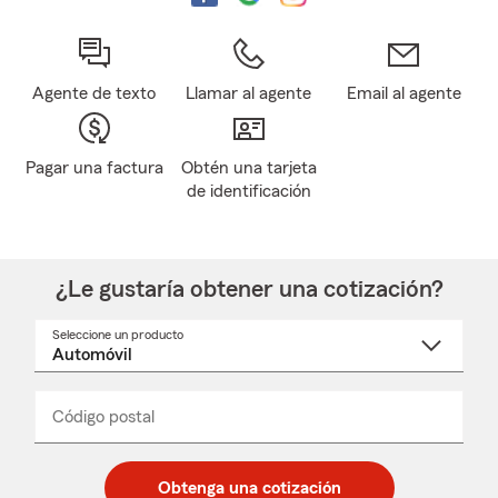
Agente de texto
Llamar al agente
Email al agente
Pagar una factura
Obtén una tarjeta
de identificación
¿Le gustaría obtener una cotización?
Seleccione un producto
Seleccione
un
nombre
de
producto
del
Código postal
Ingresa
Ingresa
_____
menú
un
un
desplegable
código
código
postal
postal
Obtenga una cotización
de
de