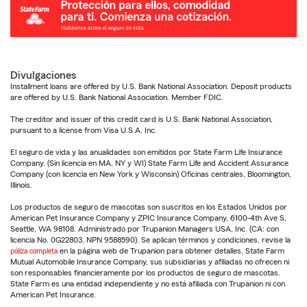
Divulgaciones
Installment loans are offered by U.S. Bank National Association. Deposit products
are offered by U.S. Bank National Association. Member FDIC.
The creditor and issuer of this credit card is U.S. Bank National Association,
pursuant to a license from Visa U.S.A. Inc.
El seguro de vida y las anualidades son emitidos por State Farm Life Insurance
Company. (Sin licencia en MA, NY y WI) State Farm Life and Accident Assurance
Company (con licencia en New York y Wisconsin) Oficinas centrales, Bloomington,
Illinois.
Los productos de seguro de mascotas son suscritos en los Estados Unidos por
American Pet Insurance Company y ZPIC Insurance Company, 6100-4th Ave S,
Seattle, WA 98108. Administrado por Trupanion Managers USA, Inc. (CA: con
licencia No. 0G22803, NPN 9588590). Se aplican términos y condiciones, revise la
póliza completa
en la página web de Trupanion para obtener detalles. State Farm
Mutual Automobile Insurance Company, sus subsidiarias y afiliadas no ofrecen ni
son responsables financieramente por los productos de seguro de mascotas.
State Farm es una entidad independiente y no está afiliada con Trupanion ni con
American Pet Insurance.