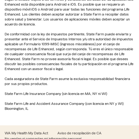
Enhanced está disponible para Android e iOS. Es posible que se requiera un
dispositivo móvil iOS o Android para usar todas las funciones del programa Life
Enhanced. Los clientes deben aceptar autorizar a State Farm a recopilar datos
sobre salud y bienestar. Los usuarios de aplicaciones móviles deben aceptar un
acuerdo de licencia.
De conformidad con la ley de impuestos pertinente, State Farm puede enviarte y
presentar ante el Servicio de Impuestos Internos y/u otra autoridad de impuestos
aplicable un Formulario 1099-MISC (ingresos misceláneos) por el canje de
recompensas de Life Enhanced, según corresponda. Tú eres el único responsable
de cualquier consecuencia fiscal que surja del canje de recompensas de Life
Enhanced. State Farm no provee asesoría fiscal ni legal. Es posible que desees
discutir las posibles consecuencias fiscales de tu participación en el programa Life
Enhanced con un asesor fiscal o legal.
Cada aseguradora de State Farm asume la exclusiva responsabilidad financiera
por sus propios productos.
State Farm Life Insurance Company (sin licencia en MA, NY ni WI)
State Farm Life and Accident Assurance Company (con licencia en NY y WI)
Bloomington, IL
WA My Health My Data Act
Aviso de recopilación de CA
No vendan ni compartan mi información personal