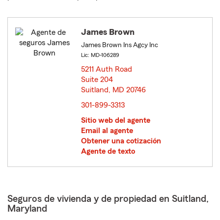
James Brown
James Brown Ins Agcy Inc
Lic: MD-106289
5211 Auth Road
Suite 204
Suitland, MD 20746
opens in new window
301-899-3313
Sitio web del agente
Email al agente
Obtener una cotización
Agente de texto
Seguros de vivienda y de propiedad en Suitland,
Maryland