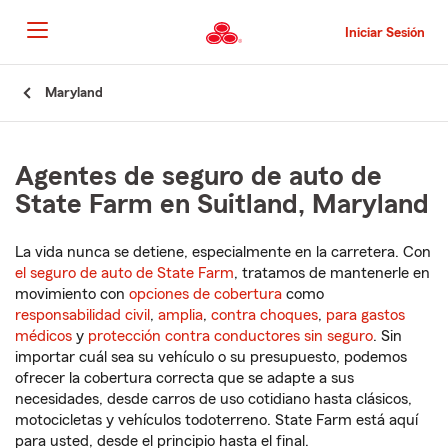
Pasar
al
Iniciar Sesión
contenido
principal
Comienzo
Maryland
del
contenido
principal
Agentes de seguro de auto de
State Farm en Suitland, Maryland
La vida nunca se detiene, especialmente en la carretera. Con
el seguro de auto de State Farm
, tratamos de mantenerle en
movimiento con
opciones de cobertura
como
responsabilidad civil
,
amplia
,
contra choques
,
para gastos
médicos
y
protección contra conductores sin seguro
. Sin
importar cuál sea su vehículo o su presupuesto, podemos
ofrecer la cobertura correcta que se adapte a sus
necesidades, desde carros de uso cotidiano hasta clásicos,
motocicletas y vehículos todoterreno. State Farm está aquí
para usted, desde el principio hasta el final.