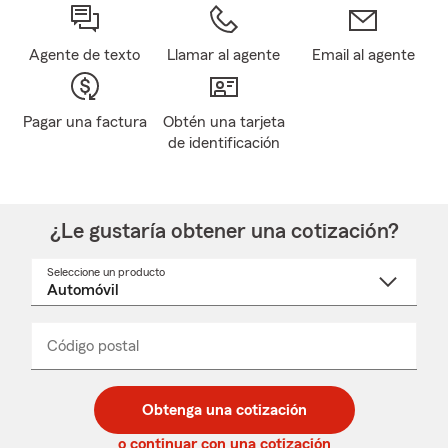
Agente de texto
Llamar al agente
Email al agente
Pagar una factura
Obtén una tarjeta
de identificación
¿Le gustaría obtener una cotización?
Seleccione un producto
Seleccione
un
nombre
de
producto
del
Código postal
Ingresa
Ingresa
_____
menú
un
un
desplegable
código
código
postal
postal
Obtenga una cotización
de
de
5
5
o continuar con una cotización