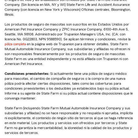
Company. (Sin licencia en MA, NY y WI) State Farm Life and Accident Assurance
Company (con licencia en New York y Wisconsin) Oficinas centrales, Bloomington,
Illinois.
Los productos de seguro de mascotas son suscritos en los Estados Unidos por
American Pet Insurance Company y ZPIC Insurance Company, 6100-4th Ave S,
Seattle, WA 98108. Administrado por Trupanion Managers USA, Inc. (CA: con
licencia No. 0G22803, NPN 9588590). Se aplican términos y condiciones, revise la
póliza completa
en la página web de Trupanion para obtener detalles. State Farm
Mutual Automobile Insurance Company, sus subsidiarias y afiliadas no ofrecen ni
son responsables financieramente por los productos de seguro de mascotas.
State Farm es una entidad independiente y no está afiliada con Trupanion ni con
American Pet Insurance.
Condiciones preexistentes:
Si actualmente tiene una póliza de seguro médico
para mascotas, el cambio de compañía de seguros o la compra de una nueva
póliza podría afectar ciertas disposiciones, tales como las coberturas para
condiciones preexistentes o los deducibles ya establecidos bajo su póliza actual.
Informe a su agente de State Farm si su póliza actual contiene disposiciones que le
convenga mantener.
State Farm (incluyendo State Farm Mutual Automobile Insurance Company y sus
subsidiarias y afiliadas) no se hace responsable y no respalda ni aprueba, implícita
ni explícitamente, el contenido de ningún sitio de terceros al que se haga referencia
en este material. Los productos y servicios son ofrecidos por terceros y State
Farm no garantiza la mercantabilidad, la idoneidad ni la calidad de los productos y
servicios de terceros.