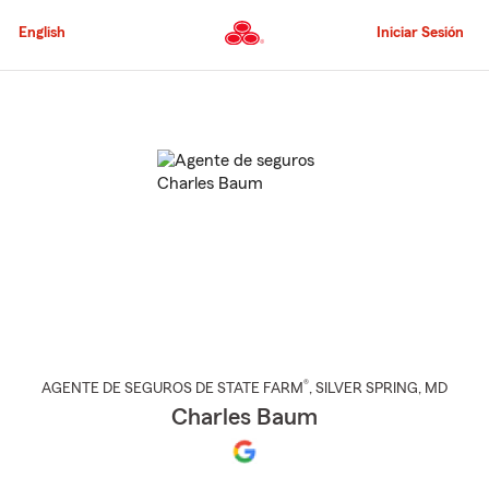
Pasar
al
English
Iniciar Sesión
contenido
principal
Comienzo
del
contenido
principal
®
AGENTE DE SEGUROS DE STATE FARM
,
SILVER SPRING
, MD
Charles Baum