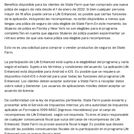
Beneficio disponible para los clientes de State Farm que han comprado una nueva
póliza de seguro de vida desde el 1 de enero de 2022. Si bien cualquier persona
mayor de 18 años puede unirse a Life Enhanced, es posible que ciertas funciones
de la aplicación, incluyendo las recompensas, no estén disponibles a menos que
tengas una póliza de seguro de vida elegible de State Farm.En este momento, los
titulares de póliza en Florida y New York no son elegibles para el programa
completo.Ten en cuenta que algunos titulares de póliza pueden experimentar un
retraso antes de que una nueva póliza sea elegible para recompensas.
Esto no es una solicitud para comprar o vender productos de seguros de State
Farm.
La participación de Life Enhanced está sujeta a la elegibilidad del programa y varía
según el estado. Sujeto a los términos y condiciones del acuerdo. La aplicación Life
Enhanced está disponible para Android e iOS. Es posible que se requiera un
dispositivo móvil iOS o Android para usar todas las funciones del programa Life
Enhanced. Los clientes deben aceptar autorizar a State Farm a recopilar datos
sobre salud y bienestar. Los usuarios de aplicaciones móviles deben aceptar un
acuerdo de licencia.
De conformidad con la ley de impuestos pertinente, State Farm puede enviarte y
presentar ante el Servicio de Impuestos Internos y/u otra autoridad de impuestos
aplicable un Formulario 1099-MISC (ingresos misceláneos) por el canje de
recompensas de Life Enhanced, según corresponda. Tú eres el único responsable
de cualquier consecuencia fiscal que surja del canje de recompensas de Life
Enhanced. State Farm no provee asesoría fiscal ni legal. Es posible que desees
discutir las posibles consecuencias fiscales de tu participación en el programa Life
Enhanced con un asesor fiscal o legal.