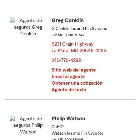
Greg Conklin
G Conklin Ins and Fin Svcs Inc
Lic: MD-3000150542
6231 Crain Highway
La Plata, MD 20646-4266
opens in new window
240-776-4289
Sitio web del agente
Email al agente
Obtener una cotización
Agente de texto
Philip Watson
ChFC®
Watson Ins and Fin Svcs Inc
Lic: MD-3001323441