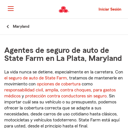
Pasar
al
Iniciar Sesión
contenido
principal
Comienzo
Maryland
del
contenido
principal
Agentes de seguro de auto de
State Farm en La Plata, Maryland
La vida nunca se detiene, especialmente en la carretera. Con
el seguro de auto de State Farm
, tratamos de mantenerle en
movimiento con
opciones de cobertura
como
responsabilidad civil
,
amplia
,
contra choques
,
para gastos
médicos
y
protección contra conductores sin seguro
. Sin
importar cuál sea su vehículo o su presupuesto, podemos
ofrecer la cobertura correcta que se adapte a sus
necesidades, desde carros de uso cotidiano hasta clásicos,
motocicletas y vehículos todoterreno. State Farm está aquí
para usted, desde el principio hasta el final.