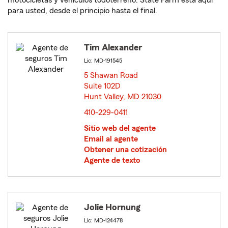
motocicletas y vehículos todoterreno. State Farm está aquí
para usted, desde el principio hasta el final.
Tim Alexander
Lic: MD-191545
5 Shawan Road
Suite 102D
Hunt Valley, MD 21030
opens in new window
410-229-0411
Sitio web del agente
Email al agente
Obtener una cotización
Agente de texto
Jolie Hornung
Lic: MD-124478