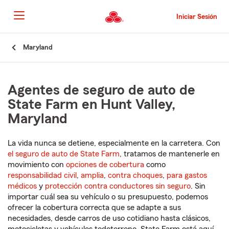
Pasar
al
Iniciar Sesión
contenido
principal
Comienzo
Maryland
del
contenido
principal
Agentes de seguro de auto de
State Farm en Hunt Valley,
Maryland
La vida nunca se detiene, especialmente en la carretera. Con
el seguro de auto de State Farm
, tratamos de mantenerle en
movimiento con
opciones de cobertura
como
responsabilidad civil
,
amplia
,
contra choques
,
para gastos
médicos
y
protección contra conductores sin seguro
. Sin
importar cuál sea su vehículo o su presupuesto, podemos
ofrecer la cobertura correcta que se adapte a sus
necesidades, desde carros de uso cotidiano hasta clásicos,