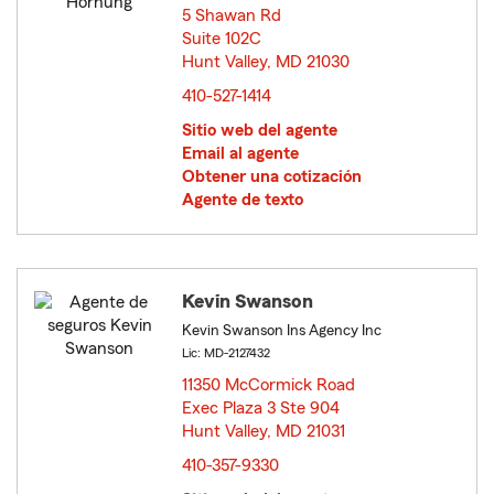
5 Shawan Rd
Suite 102C
Hunt Valley, MD 21030
opens in new window
410-527-1414
Sitio web del agente
Email al agente
Obtener una cotización
Agente de texto
Kevin Swanson
Kevin Swanson Ins Agency Inc
Lic: MD-2127432
11350 McCormick Road
Exec Plaza 3 Ste 904
Hunt Valley, MD 21031
opens in new window
410-357-9330