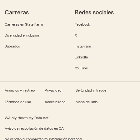
Carreras
Redes sociales
Carreras en State Farm
Facebook
Diversidad e inclusión
X
Jubilados
Instagram
LinkedIn
YouTube
Anuncios y rastreo
Privacidad
Seguridad y fraude
Términos de uso
Accesibilidad
Mapa del sitio
WA My Health My Data Act
Aviso de recopilación de datos en CA
No vendan ni compartan mi información personal