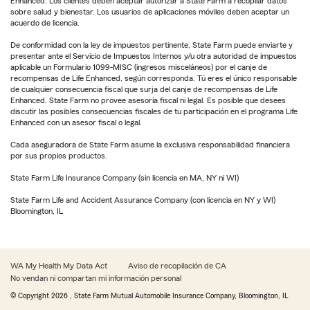
Enhanced. Los clientes deben aceptar autorizar a State Farm a recopilar datos
sobre salud y bienestar. Los usuarios de aplicaciones móviles deben aceptar un
acuerdo de licencia.
De conformidad con la ley de impuestos pertinente, State Farm puede enviarte y
presentar ante el Servicio de Impuestos Internos y/u otra autoridad de impuestos
aplicable un Formulario 1099-MISC (ingresos misceláneos) por el canje de
recompensas de Life Enhanced, según corresponda. Tú eres el único responsable
de cualquier consecuencia fiscal que surja del canje de recompensas de Life
Enhanced. State Farm no provee asesoría fiscal ni legal. Es posible que desees
discutir las posibles consecuencias fiscales de tu participación en el programa Life
Enhanced con un asesor fiscal o legal.
Cada aseguradora de State Farm asume la exclusiva responsabilidad financiera
por sus propios productos.
State Farm Life Insurance Company (sin licencia en MA, NY ni WI)
State Farm Life and Accident Assurance Company (con licencia en NY y WI)
Bloomington, IL
WA My Health My Data Act
Aviso de recopilación de CA
No vendan ni compartan mi información personal
© Copyright
2026
, State Farm Mutual Automobile Insurance Company, Bloomington, IL