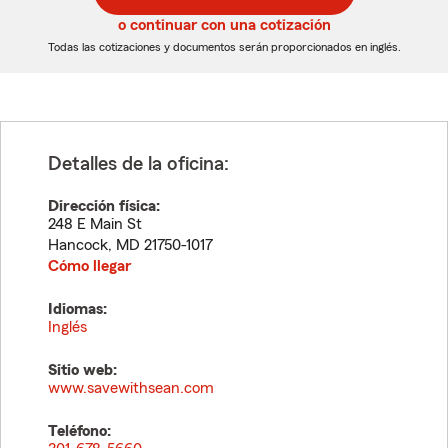
5
5
o continuar con una cotización
dígitos
dígitos
Todas las cotizaciones y documentos serán proporcionados en inglés.
Detalles de la oficina:
Dirección física:
248 E Main St
Hancock
,
MD
21750-1017
Cómo llegar
Idiomas:
Inglés
Sitio web:
www.savewithsean.com
Teléfono: