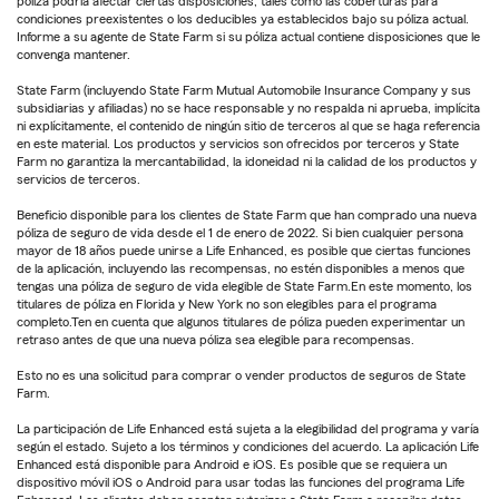
póliza podría afectar ciertas disposiciones, tales como las coberturas para
condiciones preexistentes o los deducibles ya establecidos bajo su póliza actual.
Informe a su agente de State Farm si su póliza actual contiene disposiciones que le
convenga mantener.
State Farm (incluyendo State Farm Mutual Automobile Insurance Company y sus
subsidiarias y afiliadas) no se hace responsable y no respalda ni aprueba, implícita
ni explícitamente, el contenido de ningún sitio de terceros al que se haga referencia
en este material. Los productos y servicios son ofrecidos por terceros y State
Farm no garantiza la mercantabilidad, la idoneidad ni la calidad de los productos y
servicios de terceros.
Beneficio disponible para los clientes de State Farm que han comprado una nueva
póliza de seguro de vida desde el 1 de enero de 2022. Si bien cualquier persona
mayor de 18 años puede unirse a Life Enhanced, es posible que ciertas funciones
de la aplicación, incluyendo las recompensas, no estén disponibles a menos que
tengas una póliza de seguro de vida elegible de State Farm.En este momento, los
titulares de póliza en Florida y New York no son elegibles para el programa
completo.Ten en cuenta que algunos titulares de póliza pueden experimentar un
retraso antes de que una nueva póliza sea elegible para recompensas.
Esto no es una solicitud para comprar o vender productos de seguros de State
Farm.
La participación de Life Enhanced está sujeta a la elegibilidad del programa y varía
según el estado. Sujeto a los términos y condiciones del acuerdo. La aplicación Life
Enhanced está disponible para Android e iOS. Es posible que se requiera un
dispositivo móvil iOS o Android para usar todas las funciones del programa Life