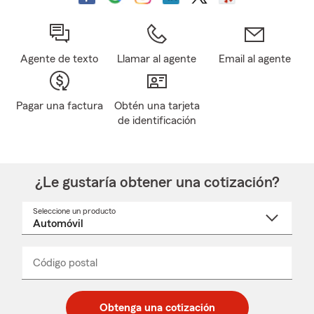
Agente de texto
Llamar al agente
Email al agente
Pagar una factura
Obtén una tarjeta
de identificación
¿Le gustaría obtener una cotización?
Seleccione un producto
Seleccione
un
nombre
de
producto
del
Código postal
Ingresa
Ingresa
_____
menú
un
un
desplegable
código
código
postal
postal
Obtenga una cotización
de
de