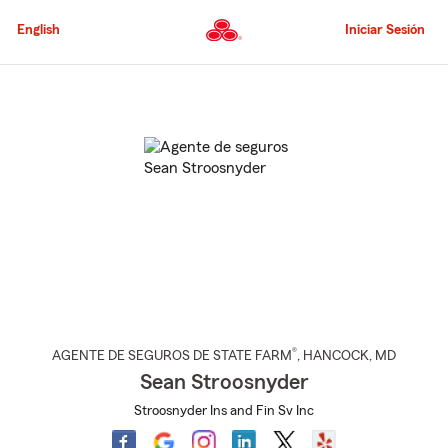
Pasar
al
English
Iniciar Sesión
contenido
principal
Comienzo
del
contenido
principal
®
AGENTE DE SEGUROS DE STATE FARM
,
HANCOCK
, MD
Sean Stroosnyder
Stroosnyder Ins and Fin Sv Inc