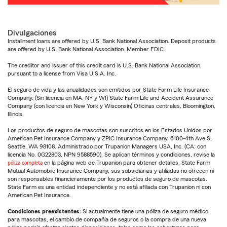
Divulgaciones
Installment loans are offered by U.S. Bank National Association. Deposit products
are offered by U.S. Bank National Association. Member FDIC.
The creditor and issuer of this credit card is U.S. Bank National Association,
pursuant to a license from Visa U.S.A. Inc.
El seguro de vida y las anualidades son emitidos por State Farm Life Insurance
Company. (Sin licencia en MA, NY y WI) State Farm Life and Accident Assurance
Company (con licencia en New York y Wisconsin) Oficinas centrales, Bloomington,
Illinois.
Los productos de seguro de mascotas son suscritos en los Estados Unidos por
American Pet Insurance Company y ZPIC Insurance Company, 6100-4th Ave S,
Seattle, WA 98108. Administrado por Trupanion Managers USA, Inc. (CA: con
licencia No. 0G22803, NPN 9588590). Se aplican términos y condiciones, revise la
póliza completa
en la página web de Trupanion para obtener detalles. State Farm
Mutual Automobile Insurance Company, sus subsidiarias y afiliadas no ofrecen ni
son responsables financieramente por los productos de seguro de mascotas.
State Farm es una entidad independiente y no está afiliada con Trupanion ni con
American Pet Insurance.
Condiciones preexistentes:
Si actualmente tiene una póliza de seguro médico
para mascotas, el cambio de compañía de seguros o la compra de una nueva