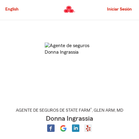
Pasar
al
English
Iniciar Sesión
contenido
principal
Comienzo
del
contenido
principal
®
AGENTE DE SEGUROS DE STATE FARM
,
GLEN ARM
, MD
Donna Ingrassia