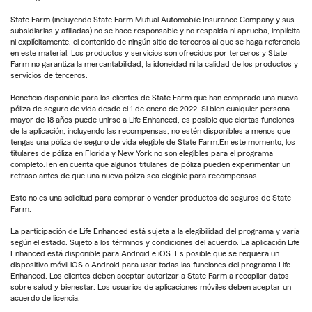
State Farm (incluyendo State Farm Mutual Automobile Insurance Company y sus
subsidiarias y afiliadas) no se hace responsable y no respalda ni aprueba, implícita
ni explícitamente, el contenido de ningún sitio de terceros al que se haga referencia
en este material. Los productos y servicios son ofrecidos por terceros y State
Farm no garantiza la mercantabilidad, la idoneidad ni la calidad de los productos y
servicios de terceros.
Beneficio disponible para los clientes de State Farm que han comprado una nueva
póliza de seguro de vida desde el 1 de enero de 2022. Si bien cualquier persona
mayor de 18 años puede unirse a Life Enhanced, es posible que ciertas funciones
de la aplicación, incluyendo las recompensas, no estén disponibles a menos que
tengas una póliza de seguro de vida elegible de State Farm.En este momento, los
titulares de póliza en Florida y New York no son elegibles para el programa
completo.Ten en cuenta que algunos titulares de póliza pueden experimentar un
retraso antes de que una nueva póliza sea elegible para recompensas.
Esto no es una solicitud para comprar o vender productos de seguros de State
Farm.
La participación de Life Enhanced está sujeta a la elegibilidad del programa y varía
según el estado. Sujeto a los términos y condiciones del acuerdo. La aplicación Life
Enhanced está disponible para Android e iOS. Es posible que se requiera un
dispositivo móvil iOS o Android para usar todas las funciones del programa Life
Enhanced. Los clientes deben aceptar autorizar a State Farm a recopilar datos
sobre salud y bienestar. Los usuarios de aplicaciones móviles deben aceptar un
acuerdo de licencia.