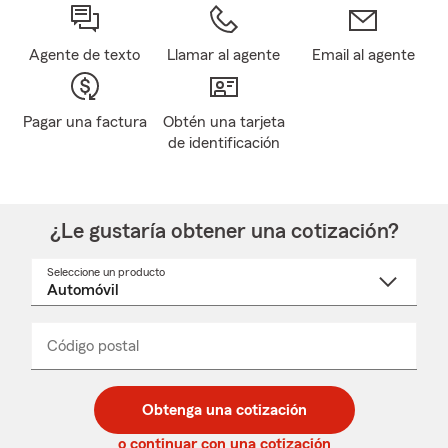
Agente de texto
Llamar al agente
Email al agente
Pagar una factura
Obtén una tarjeta
de identificación
¿Le gustaría obtener una cotización?
Seleccione un producto
Seleccione
un
nombre
de
producto
del
Código postal
Ingresa
Ingresa
_____
menú
un
un
desplegable
código
código
postal
postal
Obtenga una cotización
de
de
5
5
o continuar con una cotización