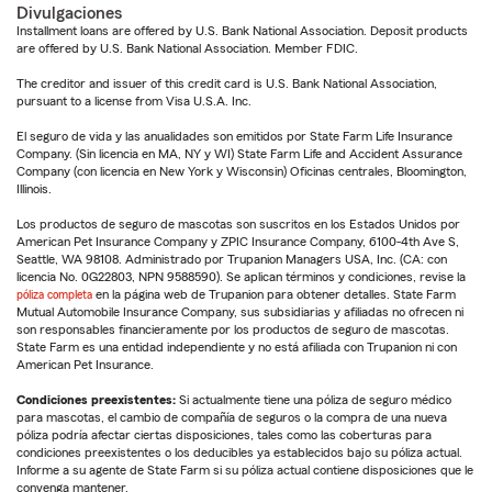
Divulgaciones
Installment loans are offered by U.S. Bank National Association. Deposit products
are offered by U.S. Bank National Association. Member FDIC.
The creditor and issuer of this credit card is U.S. Bank National Association,
pursuant to a license from Visa U.S.A. Inc.
El seguro de vida y las anualidades son emitidos por State Farm Life Insurance
Company. (Sin licencia en MA, NY y WI) State Farm Life and Accident Assurance
Company (con licencia en New York y Wisconsin) Oficinas centrales, Bloomington,
Illinois.
Los productos de seguro de mascotas son suscritos en los Estados Unidos por
American Pet Insurance Company y ZPIC Insurance Company, 6100-4th Ave S,
Seattle, WA 98108. Administrado por Trupanion Managers USA, Inc. (CA: con
licencia No. 0G22803, NPN 9588590). Se aplican términos y condiciones, revise la
póliza completa
en la página web de Trupanion para obtener detalles. State Farm
Mutual Automobile Insurance Company, sus subsidiarias y afiliadas no ofrecen ni
son responsables financieramente por los productos de seguro de mascotas.
State Farm es una entidad independiente y no está afiliada con Trupanion ni con
American Pet Insurance.
Condiciones preexistentes:
Si actualmente tiene una póliza de seguro médico
para mascotas, el cambio de compañía de seguros o la compra de una nueva
póliza podría afectar ciertas disposiciones, tales como las coberturas para
condiciones preexistentes o los deducibles ya establecidos bajo su póliza actual.
Informe a su agente de State Farm si su póliza actual contiene disposiciones que le
convenga mantener.