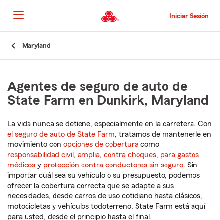
Pasar
al
Iniciar Sesión
contenido
principal
Comienzo
Maryland
del
contenido
principal
Agentes de seguro de auto de
State Farm en Dunkirk, Maryland
La vida nunca se detiene, especialmente en la carretera. Con
el seguro de auto de State Farm
, tratamos de mantenerle en
movimiento con
opciones de cobertura
como
responsabilidad civil
,
amplia
,
contra choques
,
para gastos
médicos
y
protección contra conductores sin seguro
. Sin
importar cuál sea su vehículo o su presupuesto, podemos
ofrecer la cobertura correcta que se adapte a sus
necesidades, desde carros de uso cotidiano hasta clásicos,
motocicletas y vehículos todoterreno. State Farm está aquí
para usted, desde el principio hasta el final.