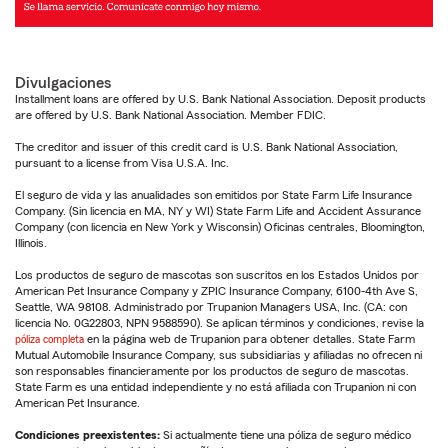
Divulgaciones
Installment loans are offered by U.S. Bank National Association. Deposit products
are offered by U.S. Bank National Association. Member FDIC.
The creditor and issuer of this credit card is U.S. Bank National Association,
pursuant to a license from Visa U.S.A. Inc.
El seguro de vida y las anualidades son emitidos por State Farm Life Insurance
Company. (Sin licencia en MA, NY y WI) State Farm Life and Accident Assurance
Company (con licencia en New York y Wisconsin) Oficinas centrales, Bloomington,
Illinois.
Los productos de seguro de mascotas son suscritos en los Estados Unidos por
American Pet Insurance Company y ZPIC Insurance Company, 6100-4th Ave S,
Seattle, WA 98108. Administrado por Trupanion Managers USA, Inc. (CA: con
licencia No. 0G22803, NPN 9588590). Se aplican términos y condiciones, revise la
póliza completa
en la página web de Trupanion para obtener detalles. State Farm
Mutual Automobile Insurance Company, sus subsidiarias y afiliadas no ofrecen ni
son responsables financieramente por los productos de seguro de mascotas.
State Farm es una entidad independiente y no está afiliada con Trupanion ni con
American Pet Insurance.
Condiciones preexistentes:
Si actualmente tiene una póliza de seguro médico