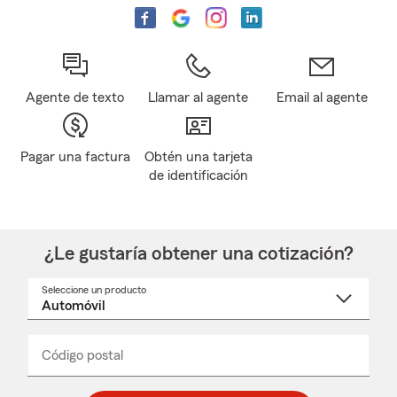
Agente de texto
Llamar al agente
Email al agente
Pagar una factura
Obtén una tarjeta
de identificación
¿Le gustaría obtener una cotización?
Seleccione un producto
Seleccione
un
nombre
de
producto
del
Código postal
Ingresa
Ingresa
_____
menú
un
un
desplegable
código
código