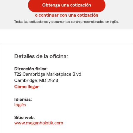
postal
postal
Obtenga una cotización
de
de
5
5
o continuar con una cotización
dígitos
dígitos
Todas las cotizaciones y documentos serán proporcionados en inglés.
Detalles de la oficina:
Dirección física:
722 Cambridge Marketplace Blvd
Cambridge
,
MD
21613
Cómo llegar
Idiomas:
Inglés
Sitio web:
www.meganholotik.com