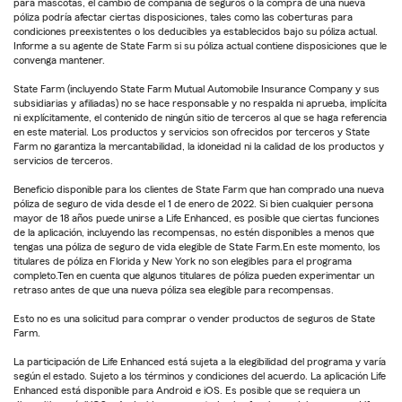
para mascotas, el cambio de compañía de seguros o la compra de una nueva
póliza podría afectar ciertas disposiciones, tales como las coberturas para
condiciones preexistentes o los deducibles ya establecidos bajo su póliza actual.
Informe a su agente de State Farm si su póliza actual contiene disposiciones que le
convenga mantener.
State Farm (incluyendo State Farm Mutual Automobile Insurance Company y sus
subsidiarias y afiliadas) no se hace responsable y no respalda ni aprueba, implícita
ni explícitamente, el contenido de ningún sitio de terceros al que se haga referencia
en este material. Los productos y servicios son ofrecidos por terceros y State
Farm no garantiza la mercantabilidad, la idoneidad ni la calidad de los productos y
servicios de terceros.
Beneficio disponible para los clientes de State Farm que han comprado una nueva
póliza de seguro de vida desde el 1 de enero de 2022. Si bien cualquier persona
mayor de 18 años puede unirse a Life Enhanced, es posible que ciertas funciones
de la aplicación, incluyendo las recompensas, no estén disponibles a menos que
tengas una póliza de seguro de vida elegible de State Farm.En este momento, los
titulares de póliza en Florida y New York no son elegibles para el programa
completo.Ten en cuenta que algunos titulares de póliza pueden experimentar un
retraso antes de que una nueva póliza sea elegible para recompensas.
Esto no es una solicitud para comprar o vender productos de seguros de State
Farm.
La participación de Life Enhanced está sujeta a la elegibilidad del programa y varía
según el estado. Sujeto a los términos y condiciones del acuerdo. La aplicación Life
Enhanced está disponible para Android e iOS. Es posible que se requiera un