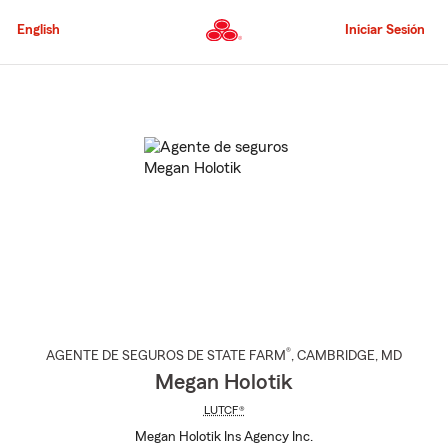
Pasar
al
English
Iniciar Sesión
contenido
principal
Comienzo
del
contenido
principal
®
AGENTE DE SEGUROS DE STATE FARM
,
CAMBRIDGE
, MD
Megan Holotik
LUTCF®
Megan Holotik Ins Agency Inc.