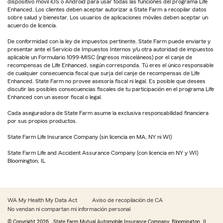
dispositivo móvil iOS o Android para usar todas las funciones del programa Life
Enhanced. Los clientes deben aceptar autorizar a State Farm a recopilar datos
sobre salud y bienestar. Los usuarios de aplicaciones móviles deben aceptar un
acuerdo de licencia.
De conformidad con la ley de impuestos pertinente, State Farm puede enviarte y
presentar ante el Servicio de Impuestos Internos y/u otra autoridad de impuestos
aplicable un Formulario 1099-MISC (ingresos misceláneos) por el canje de
recompensas de Life Enhanced, según corresponda. Tú eres el único responsable
de cualquier consecuencia fiscal que surja del canje de recompensas de Life
Enhanced. State Farm no provee asesoría fiscal ni legal. Es posible que desees
discutir las posibles consecuencias fiscales de tu participación en el programa Life
Enhanced con un asesor fiscal o legal.
Cada aseguradora de State Farm asume la exclusiva responsabilidad financiera
por sus propios productos.
State Farm Life Insurance Company (sin licencia en MA, NY ni WI)
State Farm Life and Accident Assurance Company (con licencia en NY y WI)
Bloomington, IL
WA My Health My Data Act
Aviso de recopilación de CA
No vendan ni compartan mi información personal
© Copyright
2026
, State Farm Mutual Automobile Insurance Company, Bloomington, IL