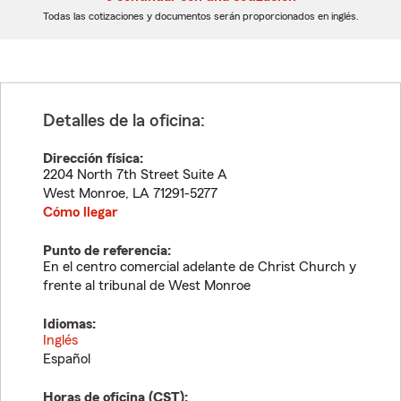
dígitos
dígitos
Todas las cotizaciones y documentos serán proporcionados en inglés.
Detalles de la oficina:
Dirección física:
2204 North 7th Street Suite A
West Monroe
,
LA
71291-5277
Cómo llegar
Punto de referencia:
En el centro comercial adelante de Christ Church y
frente al tribunal de West Monroe
Idiomas:
Inglés
Español
Horas de oficina (
CST
):