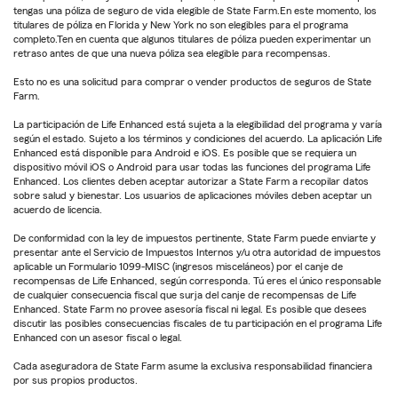
tengas una póliza de seguro de vida elegible de State Farm.En este momento, los
titulares de póliza en Florida y New York no son elegibles para el programa
completo.Ten en cuenta que algunos titulares de póliza pueden experimentar un
retraso antes de que una nueva póliza sea elegible para recompensas.
Esto no es una solicitud para comprar o vender productos de seguros de State
Farm.
La participación de Life Enhanced está sujeta a la elegibilidad del programa y varía
según el estado. Sujeto a los términos y condiciones del acuerdo. La aplicación Life
Enhanced está disponible para Android e iOS. Es posible que se requiera un
dispositivo móvil iOS o Android para usar todas las funciones del programa Life
Enhanced. Los clientes deben aceptar autorizar a State Farm a recopilar datos
sobre salud y bienestar. Los usuarios de aplicaciones móviles deben aceptar un
acuerdo de licencia.
De conformidad con la ley de impuestos pertinente, State Farm puede enviarte y
presentar ante el Servicio de Impuestos Internos y/u otra autoridad de impuestos
aplicable un Formulario 1099-MISC (ingresos misceláneos) por el canje de
recompensas de Life Enhanced, según corresponda. Tú eres el único responsable
de cualquier consecuencia fiscal que surja del canje de recompensas de Life
Enhanced. State Farm no provee asesoría fiscal ni legal. Es posible que desees
discutir las posibles consecuencias fiscales de tu participación en el programa Life
Enhanced con un asesor fiscal o legal.
Cada aseguradora de State Farm asume la exclusiva responsabilidad financiera
por sus propios productos.