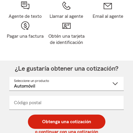
Agente de texto
Llamar al agente
Email al agente
Pagar una factura
Obtén una tarjeta
de identificación
¿Le gustaría obtener una cotización?
Seleccione un producto
Seleccione
un
nombre
de
producto
del
Código postal
Ingresa
Ingresa
_____
menú
un
un
desplegable
código
código
postal
postal
Obtenga una cotización
de
de
5
5
o continuar con una cotización