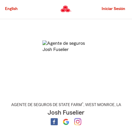
Pasar
al
English
Iniciar Sesión
contenido
principal
Comienzo
del
contenido
principal
®
AGENTE DE SEGUROS DE STATE FARM
,
WEST MONROE
, LA
Josh Fuselier