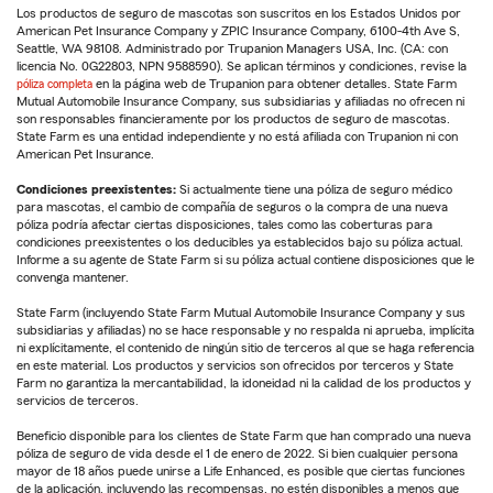
Los productos de seguro de mascotas son suscritos en los Estados Unidos por
American Pet Insurance Company y ZPIC Insurance Company, 6100-4th Ave S,
Seattle, WA 98108. Administrado por Trupanion Managers USA, Inc. (CA: con
licencia No. 0G22803, NPN 9588590). Se aplican términos y condiciones, revise la
póliza completa
en la página web de Trupanion para obtener detalles. State Farm
Mutual Automobile Insurance Company, sus subsidiarias y afiliadas no ofrecen ni
son responsables financieramente por los productos de seguro de mascotas.
State Farm es una entidad independiente y no está afiliada con Trupanion ni con
American Pet Insurance.
Condiciones preexistentes:
Si actualmente tiene una póliza de seguro médico
para mascotas, el cambio de compañía de seguros o la compra de una nueva
póliza podría afectar ciertas disposiciones, tales como las coberturas para
condiciones preexistentes o los deducibles ya establecidos bajo su póliza actual.
Informe a su agente de State Farm si su póliza actual contiene disposiciones que le
convenga mantener.
State Farm (incluyendo State Farm Mutual Automobile Insurance Company y sus
subsidiarias y afiliadas) no se hace responsable y no respalda ni aprueba, implícita
ni explícitamente, el contenido de ningún sitio de terceros al que se haga referencia
en este material. Los productos y servicios son ofrecidos por terceros y State
Farm no garantiza la mercantabilidad, la idoneidad ni la calidad de los productos y
servicios de terceros.
Beneficio disponible para los clientes de State Farm que han comprado una nueva
póliza de seguro de vida desde el 1 de enero de 2022. Si bien cualquier persona
mayor de 18 años puede unirse a Life Enhanced, es posible que ciertas funciones
de la aplicación, incluyendo las recompensas, no estén disponibles a menos que