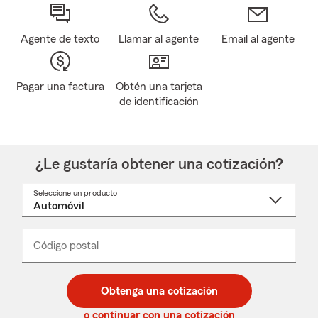
Agente de texto
Llamar al agente
Email al agente
Pagar una factura
Obtén una tarjeta
de identificación
¿Le gustaría obtener una cotización?
Seleccione un producto
Seleccione
un
nombre
de
producto
del
Código postal
Ingresa
Ingresa
_____
menú
un
un
desplegable
código
código
postal
postal
Obtenga una cotización
de
de
5
5
o continuar con una cotización