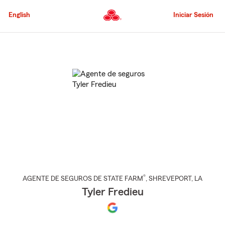
Pasar
al
English
Iniciar Sesión
contenido
principal
Comienzo
del
contenido
principal
®
AGENTE DE SEGUROS DE STATE FARM
,
SHREVEPORT
, LA
Tyler Fredieu