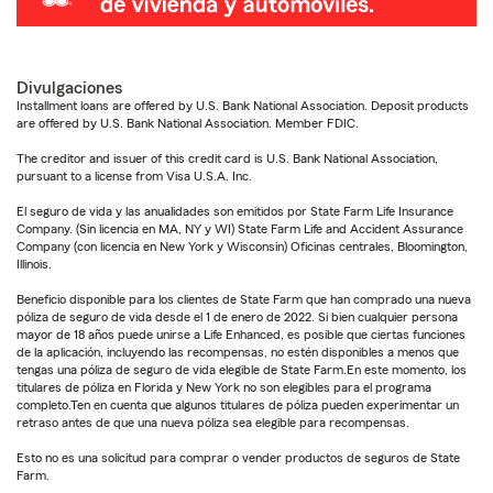
Divulgaciones
Installment loans are offered by U.S. Bank National Association. Deposit products
are offered by U.S. Bank National Association. Member FDIC.
The creditor and issuer of this credit card is U.S. Bank National Association,
pursuant to a license from Visa U.S.A. Inc.
El seguro de vida y las anualidades son emitidos por State Farm Life Insurance
Company. (Sin licencia en MA, NY y WI) State Farm Life and Accident Assurance
Company (con licencia en New York y Wisconsin) Oficinas centrales, Bloomington,
Illinois.
Beneficio disponible para los clientes de State Farm que han comprado una nueva
póliza de seguro de vida desde el 1 de enero de 2022. Si bien cualquier persona
mayor de 18 años puede unirse a Life Enhanced, es posible que ciertas funciones
de la aplicación, incluyendo las recompensas, no estén disponibles a menos que
tengas una póliza de seguro de vida elegible de State Farm.En este momento, los
titulares de póliza en Florida y New York no son elegibles para el programa
completo.Ten en cuenta que algunos titulares de póliza pueden experimentar un
retraso antes de que una nueva póliza sea elegible para recompensas.
Esto no es una solicitud para comprar o vender productos de seguros de State
Farm.