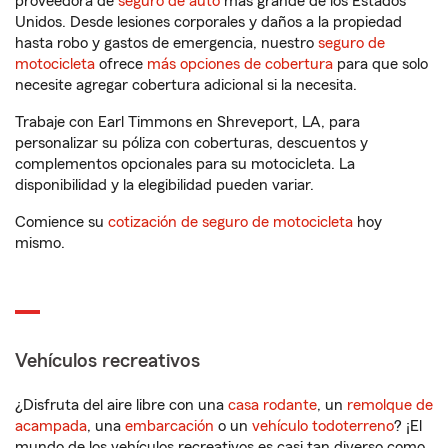
proveedora de
seguro de auto
más grande de los Estados
Unidos. Desde lesiones corporales y daños a la propiedad
hasta robo y gastos de emergencia, nuestro
seguro de
motocicleta
ofrece
más opciones de cobertura
para que solo
necesite agregar cobertura adicional si la necesita.
Trabaje con Earl Timmons en Shreveport, LA, para
personalizar su póliza con coberturas, descuentos y
complementos opcionales para su motocicleta. La
disponibilidad y la elegibilidad pueden variar.
Comience su
cotización de seguro de motocicleta
hoy
mismo.
Vehículos recreativos
¿Disfruta del aire libre con una
casa rodante
, un
remolque de
acampada
, una
embarcación
o un
vehículo todoterreno
? ¡El
mundo de los vehículos recreativos es casi tan diverso como