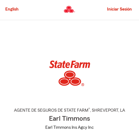
Pasar
al
English
Iniciar Sesión
contenido
principal
Comienzo
del
contenido
principal
®
AGENTE DE SEGUROS DE STATE FARM
,
SHREVEPORT
, LA
Earl Timmons
Earl Timmons Ins Agcy Inc