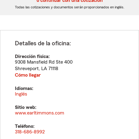
o continuar con una cotización
dígitos
dígitos
Todas las cotizaciones y documentos serán proporcionados en inglés.
Detalles de la oficina:
Dirección física:
9308 Mansfield Rd Ste 400
Shreveport
,
LA
71118
Cómo llegar
Idiomas:
Inglés
Sitio web:
www.earltimmons.com
Teléfono:
318-686-8992