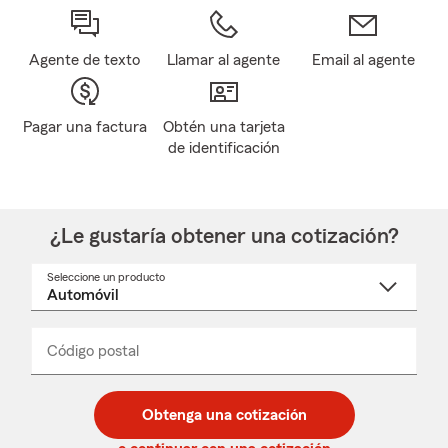
Agente de texto
Llamar al agente
Email al agente
Pagar una factura
Obtén una tarjeta
de identificación
¿Le gustaría obtener una cotización?
Seleccione un producto
Seleccione
un
nombre
de
producto
del
Código postal
Ingresa
Ingresa
_____
menú
un
un
desplegable
código
código
postal
postal
Obtenga una cotización
de
de
5
5