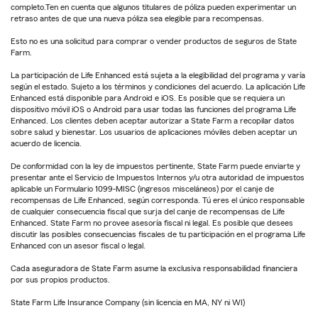
completo.Ten en cuenta que algunos titulares de póliza pueden experimentar un
retraso antes de que una nueva póliza sea elegible para recompensas.
Esto no es una solicitud para comprar o vender productos de seguros de State
Farm.
La participación de Life Enhanced está sujeta a la elegibilidad del programa y varía
según el estado. Sujeto a los términos y condiciones del acuerdo. La aplicación Life
Enhanced está disponible para Android e iOS. Es posible que se requiera un
dispositivo móvil iOS o Android para usar todas las funciones del programa Life
Enhanced. Los clientes deben aceptar autorizar a State Farm a recopilar datos
sobre salud y bienestar. Los usuarios de aplicaciones móviles deben aceptar un
acuerdo de licencia.
De conformidad con la ley de impuestos pertinente, State Farm puede enviarte y
presentar ante el Servicio de Impuestos Internos y/u otra autoridad de impuestos
aplicable un Formulario 1099-MISC (ingresos misceláneos) por el canje de
recompensas de Life Enhanced, según corresponda. Tú eres el único responsable
de cualquier consecuencia fiscal que surja del canje de recompensas de Life
Enhanced. State Farm no provee asesoría fiscal ni legal. Es posible que desees
discutir las posibles consecuencias fiscales de tu participación en el programa Life
Enhanced con un asesor fiscal o legal.
Cada aseguradora de State Farm asume la exclusiva responsabilidad financiera
por sus propios productos.
State Farm Life Insurance Company (sin licencia en MA, NY ni WI)