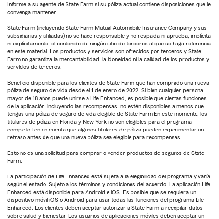
Informe a su agente de State Farm si su póliza actual contiene disposiciones que le
convenga mantener.
State Farm (incluyendo State Farm Mutual Automobile Insurance Company y sus
subsidiarias y afiliadas) no se hace responsable y no respalda ni aprueba, implícita
ni explícitamente, el contenido de ningún sitio de terceros al que se haga referencia
en este material. Los productos y servicios son ofrecidos por terceros y State
Farm no garantiza la mercantabilidad, la idoneidad ni la calidad de los productos y
servicios de terceros.
Beneficio disponible para los clientes de State Farm que han comprado una nueva
póliza de seguro de vida desde el 1 de enero de 2022. Si bien cualquier persona
mayor de 18 años puede unirse a Life Enhanced, es posible que ciertas funciones
de la aplicación, incluyendo las recompensas, no estén disponibles a menos que
tengas una póliza de seguro de vida elegible de State Farm.En este momento, los
titulares de póliza en Florida y New York no son elegibles para el programa
completo.Ten en cuenta que algunos titulares de póliza pueden experimentar un
retraso antes de que una nueva póliza sea elegible para recompensas.
Esto no es una solicitud para comprar o vender productos de seguros de State
Farm.
La participación de Life Enhanced está sujeta a la elegibilidad del programa y varía
según el estado. Sujeto a los términos y condiciones del acuerdo. La aplicación Life
Enhanced está disponible para Android e iOS. Es posible que se requiera un
dispositivo móvil iOS o Android para usar todas las funciones del programa Life
Enhanced. Los clientes deben aceptar autorizar a State Farm a recopilar datos
sobre salud y bienestar. Los usuarios de aplicaciones móviles deben aceptar un