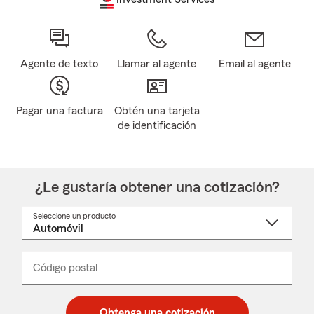
Agente de texto
Llamar al agente
Email al agente
Pagar una factura
Obtén una tarjeta
de identificación
¿Le gustaría obtener una cotización?
Seleccione un producto
Seleccione
un
nombre
de
producto
del
Código postal
Ingresa
Ingresa
_____
menú
un
un
desplegable
código
código
postal
postal
Obtenga una cotización