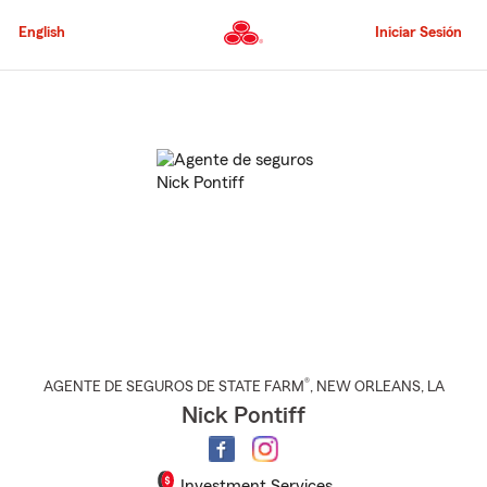
Pasar
al
English
Iniciar Sesión
contenido
principal
Comienzo
del
contenido
principal
®
AGENTE DE SEGUROS DE STATE FARM
,
NEW ORLEANS
, LA
Nick Pontiff
Investment Services