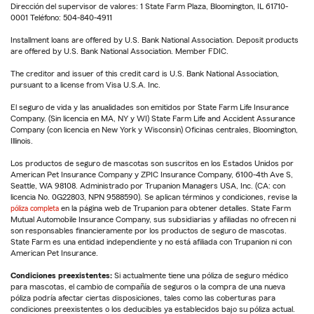
Dirección del supervisor de valores: 1 State Farm Plaza, Bloomington, IL 61710-
0001 Teléfono: 504-840-4911
Installment loans are offered by U.S. Bank National Association. Deposit products
are offered by U.S. Bank National Association. Member FDIC.
The creditor and issuer of this credit card is U.S. Bank National Association,
pursuant to a license from Visa U.S.A. Inc.
El seguro de vida y las anualidades son emitidos por State Farm Life Insurance
Company. (Sin licencia en MA, NY y WI) State Farm Life and Accident Assurance
Company (con licencia en New York y Wisconsin) Oficinas centrales, Bloomington,
Illinois.
Los productos de seguro de mascotas son suscritos en los Estados Unidos por
American Pet Insurance Company y ZPIC Insurance Company, 6100-4th Ave S,
Seattle, WA 98108. Administrado por Trupanion Managers USA, Inc. (CA: con
licencia No. 0G22803, NPN 9588590). Se aplican términos y condiciones, revise la
póliza completa
en la página web de Trupanion para obtener detalles. State Farm
Mutual Automobile Insurance Company, sus subsidiarias y afiliadas no ofrecen ni
son responsables financieramente por los productos de seguro de mascotas.
State Farm es una entidad independiente y no está afiliada con Trupanion ni con
American Pet Insurance.
Condiciones preexistentes:
Si actualmente tiene una póliza de seguro médico
para mascotas, el cambio de compañía de seguros o la compra de una nueva
póliza podría afectar ciertas disposiciones, tales como las coberturas para
condiciones preexistentes o los deducibles ya establecidos bajo su póliza actual.