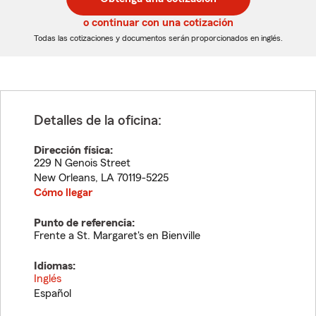
de
de
5
5
o continuar con una cotización
dígitos
dígitos
Todas las cotizaciones y documentos serán proporcionados en inglés.
Detalles de la oficina:
Dirección física:
229 N Genois Street
New Orleans
,
LA
70119-5225
Cómo llegar
Punto de referencia:
Frente a St. Margaret's en Bienville
Idiomas:
Inglés
Español