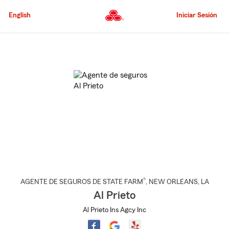
Pasar
al
English
Iniciar Sesión
contenido
principal
Comienzo
del
contenido
principal
®
AGENTE DE SEGUROS DE STATE FARM
,
NEW ORLEANS
, LA
Al Prieto
Al Prieto Ins Agcy Inc