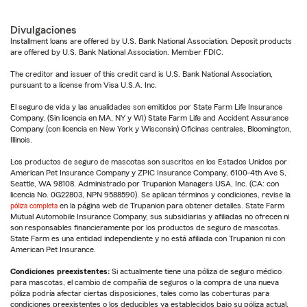
Divulgaciones
Installment loans are offered by U.S. Bank National Association. Deposit products
are offered by U.S. Bank National Association. Member FDIC.
The creditor and issuer of this credit card is U.S. Bank National Association,
pursuant to a license from Visa U.S.A. Inc.
El seguro de vida y las anualidades son emitidos por State Farm Life Insurance
Company. (Sin licencia en MA, NY y WI) State Farm Life and Accident Assurance
Company (con licencia en New York y Wisconsin) Oficinas centrales, Bloomington,
Illinois.
Los productos de seguro de mascotas son suscritos en los Estados Unidos por
American Pet Insurance Company y ZPIC Insurance Company, 6100-4th Ave S,
Seattle, WA 98108. Administrado por Trupanion Managers USA, Inc. (CA: con
licencia No. 0G22803, NPN 9588590). Se aplican términos y condiciones, revise la
póliza completa
en la página web de Trupanion para obtener detalles. State Farm
Mutual Automobile Insurance Company, sus subsidiarias y afiliadas no ofrecen ni
son responsables financieramente por los productos de seguro de mascotas.
State Farm es una entidad independiente y no está afiliada con Trupanion ni con
American Pet Insurance.
Condiciones preexistentes:
Si actualmente tiene una póliza de seguro médico
para mascotas, el cambio de compañía de seguros o la compra de una nueva
póliza podría afectar ciertas disposiciones, tales como las coberturas para
condiciones preexistentes o los deducibles ya establecidos bajo su póliza actual.