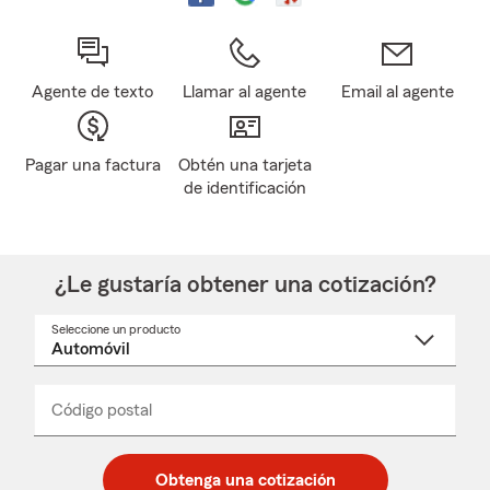
Agente de texto
Llamar al agente
Email al agente
Pagar una factura
Obtén una tarjeta
de identificación
¿Le gustaría obtener una cotización?
Seleccione un producto
Seleccione
un
nombre
de
producto
del
Código postal
Ingresa
Ingresa
_____
menú
un
un
desplegable
código
código
postal
postal
Obtenga una cotización
de
de