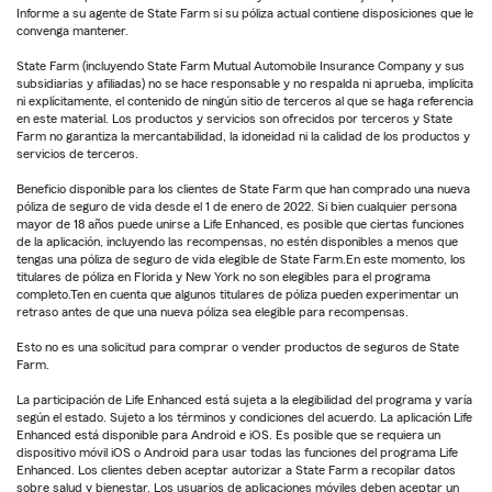
Informe a su agente de State Farm si su póliza actual contiene disposiciones que le
convenga mantener.
State Farm (incluyendo State Farm Mutual Automobile Insurance Company y sus
subsidiarias y afiliadas) no se hace responsable y no respalda ni aprueba, implícita
ni explícitamente, el contenido de ningún sitio de terceros al que se haga referencia
en este material. Los productos y servicios son ofrecidos por terceros y State
Farm no garantiza la mercantabilidad, la idoneidad ni la calidad de los productos y
servicios de terceros.
Beneficio disponible para los clientes de State Farm que han comprado una nueva
póliza de seguro de vida desde el 1 de enero de 2022. Si bien cualquier persona
mayor de 18 años puede unirse a Life Enhanced, es posible que ciertas funciones
de la aplicación, incluyendo las recompensas, no estén disponibles a menos que
tengas una póliza de seguro de vida elegible de State Farm.En este momento, los
titulares de póliza en Florida y New York no son elegibles para el programa
completo.Ten en cuenta que algunos titulares de póliza pueden experimentar un
retraso antes de que una nueva póliza sea elegible para recompensas.
Esto no es una solicitud para comprar o vender productos de seguros de State
Farm.
La participación de Life Enhanced está sujeta a la elegibilidad del programa y varía
según el estado. Sujeto a los términos y condiciones del acuerdo. La aplicación Life
Enhanced está disponible para Android e iOS. Es posible que se requiera un
dispositivo móvil iOS o Android para usar todas las funciones del programa Life
Enhanced. Los clientes deben aceptar autorizar a State Farm a recopilar datos
sobre salud y bienestar. Los usuarios de aplicaciones móviles deben aceptar un