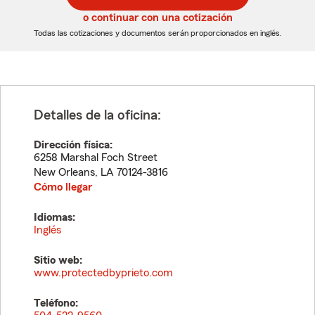
5
5
o continuar con una cotización
dígitos
dígitos
Todas las cotizaciones y documentos serán proporcionados en inglés.
Detalles de la oficina:
Dirección física:
6258 Marshal Foch Street
New Orleans
,
LA
70124-3816
Cómo llegar
Idiomas:
Inglés
Sitio web:
www.protectedbyprieto.com
Teléfono: