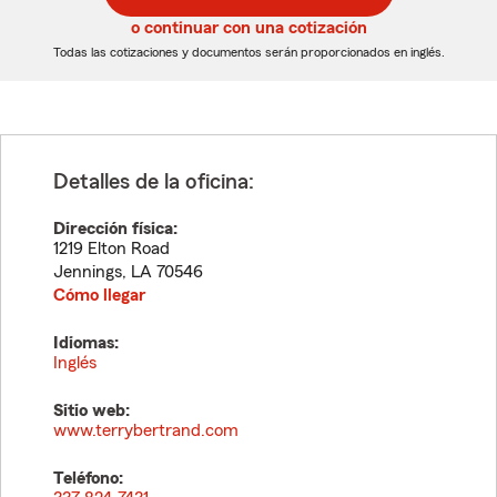
5
5
o continuar con una cotización
dígitos
dígitos
Todas las cotizaciones y documentos serán proporcionados en inglés.
Detalles de la oficina:
Dirección física:
1219 Elton Road
Jennings
,
LA
70546
Cómo llegar
Idiomas:
Inglés
Sitio web:
www.terrybertrand.com
Teléfono: