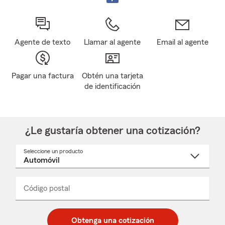
Agente de texto
Llamar al agente
Email al agente
Pagar una factura
Obtén una tarjeta
de identificación
¿Le gustaría obtener una cotización?
Seleccione un producto
Seleccione
un
nombre
de
producto
del
Código postal
Ingresa
Ingresa
_____
menú
un
un
desplegable
código
código
postal
postal
Obtenga una cotización
de
de