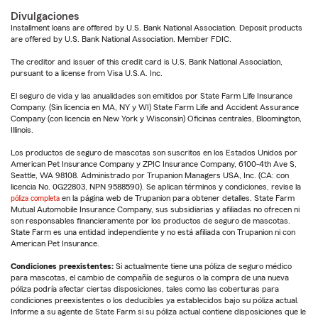
Divulgaciones
Installment loans are offered by U.S. Bank National Association. Deposit products
are offered by U.S. Bank National Association. Member FDIC.
The creditor and issuer of this credit card is U.S. Bank National Association,
pursuant to a license from Visa U.S.A. Inc.
El seguro de vida y las anualidades son emitidos por State Farm Life Insurance
Company. (Sin licencia en MA, NY y WI) State Farm Life and Accident Assurance
Company (con licencia en New York y Wisconsin) Oficinas centrales, Bloomington,
Illinois.
Los productos de seguro de mascotas son suscritos en los Estados Unidos por
American Pet Insurance Company y ZPIC Insurance Company, 6100-4th Ave S,
Seattle, WA 98108. Administrado por Trupanion Managers USA, Inc. (CA: con
licencia No. 0G22803, NPN 9588590). Se aplican términos y condiciones, revise la
póliza completa
en la página web de Trupanion para obtener detalles. State Farm
Mutual Automobile Insurance Company, sus subsidiarias y afiliadas no ofrecen ni
son responsables financieramente por los productos de seguro de mascotas.
State Farm es una entidad independiente y no está afiliada con Trupanion ni con
American Pet Insurance.
Condiciones preexistentes:
Si actualmente tiene una póliza de seguro médico
para mascotas, el cambio de compañía de seguros o la compra de una nueva
póliza podría afectar ciertas disposiciones, tales como las coberturas para
condiciones preexistentes o los deducibles ya establecidos bajo su póliza actual.
Informe a su agente de State Farm si su póliza actual contiene disposiciones que le