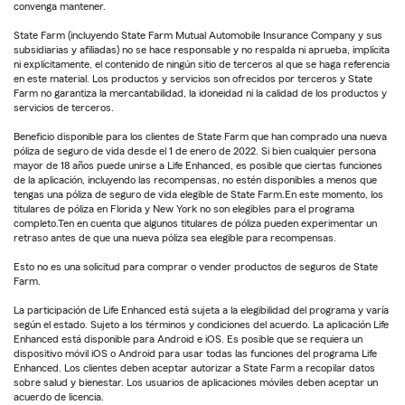
convenga mantener.
State Farm (incluyendo State Farm Mutual Automobile Insurance Company y sus
subsidiarias y afiliadas) no se hace responsable y no respalda ni aprueba, implícita
ni explícitamente, el contenido de ningún sitio de terceros al que se haga referencia
en este material. Los productos y servicios son ofrecidos por terceros y State
Farm no garantiza la mercantabilidad, la idoneidad ni la calidad de los productos y
servicios de terceros.
Beneficio disponible para los clientes de State Farm que han comprado una nueva
póliza de seguro de vida desde el 1 de enero de 2022. Si bien cualquier persona
mayor de 18 años puede unirse a Life Enhanced, es posible que ciertas funciones
de la aplicación, incluyendo las recompensas, no estén disponibles a menos que
tengas una póliza de seguro de vida elegible de State Farm.En este momento, los
titulares de póliza en Florida y New York no son elegibles para el programa
completo.Ten en cuenta que algunos titulares de póliza pueden experimentar un
retraso antes de que una nueva póliza sea elegible para recompensas.
Esto no es una solicitud para comprar o vender productos de seguros de State
Farm.
La participación de Life Enhanced está sujeta a la elegibilidad del programa y varía
según el estado. Sujeto a los términos y condiciones del acuerdo. La aplicación Life
Enhanced está disponible para Android e iOS. Es posible que se requiera un
dispositivo móvil iOS o Android para usar todas las funciones del programa Life
Enhanced. Los clientes deben aceptar autorizar a State Farm a recopilar datos
sobre salud y bienestar. Los usuarios de aplicaciones móviles deben aceptar un
acuerdo de licencia.