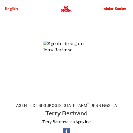
Pasar
al
English
Iniciar Sesión
contenido
principal
Comienzo
del
contenido
principal
®
AGENTE DE SEGUROS DE STATE FARM
,
JENNINGS
, LA
Terry Bertrand
Terry Bertrand Ins Agcy Inc