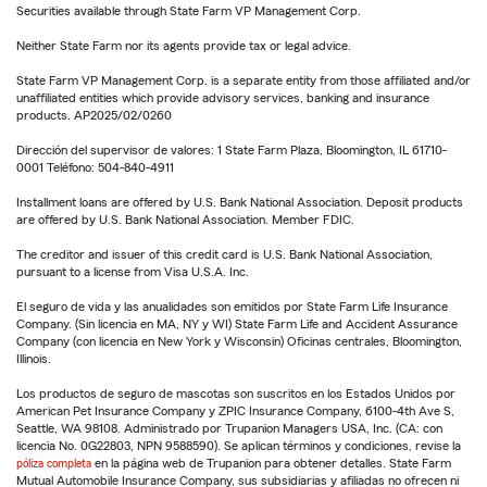
Securities available through State Farm VP Management Corp.
Neither State Farm nor its agents provide tax or legal advice.
State Farm VP Management Corp. is a separate entity from those affiliated and/or
unaffiliated entities which provide advisory services, banking and insurance
products. AP2025/02/0260
Dirección del supervisor de valores: 1 State Farm Plaza, Bloomington, IL 61710-
0001 Teléfono: 504-840-4911
Installment loans are offered by U.S. Bank National Association. Deposit products
are offered by U.S. Bank National Association. Member FDIC.
The creditor and issuer of this credit card is U.S. Bank National Association,
pursuant to a license from Visa U.S.A. Inc.
El seguro de vida y las anualidades son emitidos por State Farm Life Insurance
Company. (Sin licencia en MA, NY y WI) State Farm Life and Accident Assurance
Company (con licencia en New York y Wisconsin) Oficinas centrales, Bloomington,
Illinois.
Los productos de seguro de mascotas son suscritos en los Estados Unidos por
American Pet Insurance Company y ZPIC Insurance Company, 6100-4th Ave S,
Seattle, WA 98108. Administrado por Trupanion Managers USA, Inc. (CA: con
licencia No. 0G22803, NPN 9588590). Se aplican términos y condiciones, revise la
póliza completa
en la página web de Trupanion para obtener detalles. State Farm
Mutual Automobile Insurance Company, sus subsidiarias y afiliadas no ofrecen ni