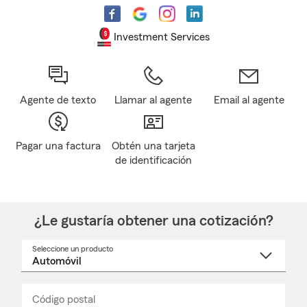
Investment Services
Agente de texto
Llamar al agente
Email al agente
Pagar una factura
Obtén una tarjeta
de identificación
¿Le gustaría obtener una cotización?
Seleccione un producto
Seleccione
un
nombre
de
producto
del
Código postal
Ingresa
Ingresa
_____
menú