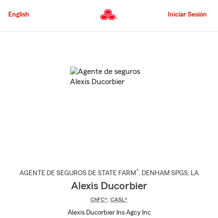
Pasar
al
English
Iniciar Sesión
contenido
principal
Comienzo
del
contenido
principal
®
AGENTE DE SEGUROS DE STATE FARM
,
DENHAM SPGS
, LA
Alexis Ducorbier
ChFC®
,
CASL®
Alexis Ducorbier Ins Agcy Inc