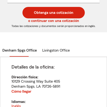
un
un
desplegable
código
código
postal
postal
Obtenga una cotización
de
de
5
5
o continuar con una cotización
dígitos
dígitos
Todas las cotizaciones y documentos serán proporcionados en inglés.
Denham Spgs Office
Livingston Office
Detalles de la oficina:
Dirección física:
10129 Crossing Way Suite 405
Denham Spgs
,
LA
70726-5891
Cómo llegar
Idiomas:
Inglés