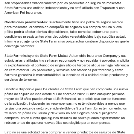
son responsables financieramente por los productos de seguro de mascotas.
State Farm es una entidad independiente y no está afiliada con Trupanion ni con
American Pet Insurance.
Condiciones preexistentes:
Si actualmente tiene una póliza de seguro médico
para mascotas, el cambio de compañía de seguros o la compra de una nueva
póliza podría afectar ciertas disposiciones, tales como las coberturas para
condiciones preexistentes o los deducibles ya establecidos bajo su póliza actual.
Informe a su agente de State Farm si su póliza actual contiene disposiciones que le
convenga mantener.
State Farm (incluyendo State Farm Mutual Automobile Insurance Company y sus
subsidiarias y afiliadas) no se hace responsable y no respalda ni aprueba, implícita
ni explícitamente, el contenido de ningún sitio de terceros al que se haga referencia
en este material. Los productos y servicios son ofrecidos por terceros y State
Farm no garantiza la mercantabilidad, la idoneidad ni la calidad de los productos y
servicios de terceros.
Beneficio disponible para los clientes de State Farm que han comprado una nueva
póliza de seguro de vida desde el 1 de enero de 2022. Si bien cualquier persona
mayor de 18 años puede unirse a Life Enhanced, es posible que ciertas funciones
de la aplicación, incluyendo las recompensas, no estén disponibles a menos que
tengas una póliza de seguro de vida elegible de State Farm.En este momento, los
titulares de póliza en Florida y New York no son elegibles para el programa
completo.Ten en cuenta que algunos titulares de póliza pueden experimentar un
retraso antes de que una nueva póliza sea elegible para recompensas.
Esto no es una solicitud para comprar o vender productos de seguros de State