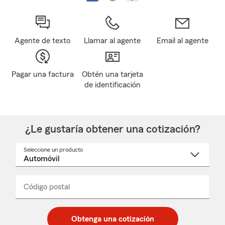
Agente de texto
Llamar al agente
Email al agente
Pagar una factura
Obtén una tarjeta
de identificación
¿Le gustaría obtener una cotización?
Seleccione un producto
Seleccione
un
nombre
de
producto
del
Código postal
Ingresa
Ingresa
_____
menú
un
un
desplegable
código
código
postal
postal
Obtenga una cotización
de
de