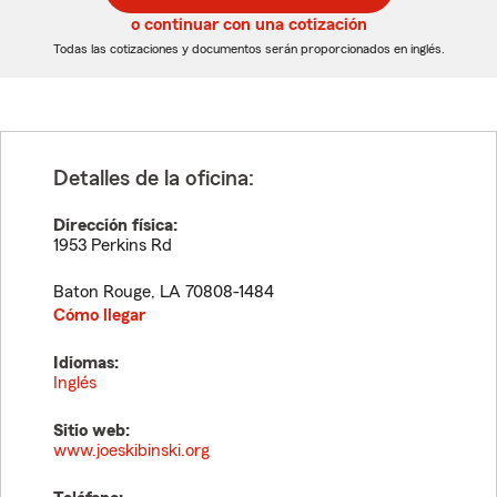
5
5
o continuar con una cotización
dígitos
dígitos
Todas las cotizaciones y documentos serán proporcionados en inglés.
Detalles de la oficina:
Dirección física:
1953 Perkins Rd
Baton Rouge
,
LA
70808-1484
Cómo llegar
Idiomas:
Inglés
Sitio web:
www.joeskibinski.org