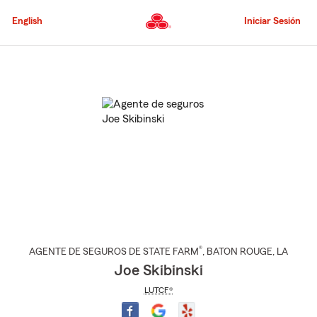
Pasar
al
English
Iniciar Sesión
contenido
principal
Comienzo
del
contenido
principal
®
AGENTE DE SEGUROS DE STATE FARM
,
BATON ROUGE
, LA
Joe Skibinski
LUTCF®