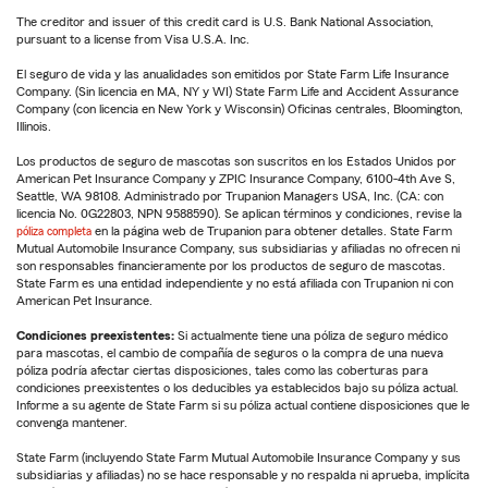
The creditor and issuer of this credit card is U.S. Bank National Association,
pursuant to a license from Visa U.S.A. Inc.
El seguro de vida y las anualidades son emitidos por State Farm Life Insurance
Company. (Sin licencia en MA, NY y WI) State Farm Life and Accident Assurance
Company (con licencia en New York y Wisconsin) Oficinas centrales, Bloomington,
Illinois.
Los productos de seguro de mascotas son suscritos en los Estados Unidos por
American Pet Insurance Company y ZPIC Insurance Company, 6100-4th Ave S,
Seattle, WA 98108. Administrado por Trupanion Managers USA, Inc. (CA: con
licencia No. 0G22803, NPN 9588590). Se aplican términos y condiciones, revise la
póliza completa
en la página web de Trupanion para obtener detalles. State Farm
Mutual Automobile Insurance Company, sus subsidiarias y afiliadas no ofrecen ni
son responsables financieramente por los productos de seguro de mascotas.
State Farm es una entidad independiente y no está afiliada con Trupanion ni con
American Pet Insurance.
Condiciones preexistentes:
Si actualmente tiene una póliza de seguro médico
para mascotas, el cambio de compañía de seguros o la compra de una nueva
póliza podría afectar ciertas disposiciones, tales como las coberturas para
condiciones preexistentes o los deducibles ya establecidos bajo su póliza actual.
Informe a su agente de State Farm si su póliza actual contiene disposiciones que le
convenga mantener.
State Farm (incluyendo State Farm Mutual Automobile Insurance Company y sus
subsidiarias y afiliadas) no se hace responsable y no respalda ni aprueba, implícita