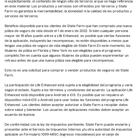
ni explícitamente, el contenido de ningún sitio de terceros al que se haga referencia
en este material. Los productos y servicios son ofrecidos por terceros y State
Farm no garantiza la mercantabilidad, la idoneidad ni la calidad de los productos y
servicios de terceros.
Beneficio disponible para los clientes de State Farm que han comprado una nueva
póliza de seguro de vida desde el 1 de enero de 2022. Si bien cualquier persona
mayor de 18 años puede unirse a Life Enhanced, es posible que ciertas funciones
de la aplicación, incluyendo las recompensas, no estén disponibles a menos que
tengas una póliza de seguro de vida elegible de State Farm.En este momento, los
titulares de póliza en Florida y New York no son elegibles para el programa
completo.Ten en cuenta que algunos titulares de póliza pueden experimentar un
retraso antes de que una nueva póliza sea elegible para recompensas.
Esto no es una solicitud para comprar o vender productos de seguros de State
Farm.
La participación de Life Enhanced está sujeta a la elegibilidad del programa y varía
según el estado. Sujeto a los términos y condiciones del acuerdo. La aplicación Life
Enhanced está disponible para Android e iOS. Es posible que se requiera un
dispositivo móvil iOS o Android para usar todas las funciones del programa Life
Enhanced. Los clientes deben aceptar autorizar a State Farm a recopilar datos
sobre salud y bienestar. Los usuarios de aplicaciones móviles deben aceptar un
acuerdo de licencia.
De conformidad con la ley de impuestos pertinente, State Farm puede enviarte y
presentar ante el Servicio de Impuestos Internos y/u otra autoridad de impuestos
aplicable un Formulario 1099-MISC (ingresos misceláneos) por el canje de