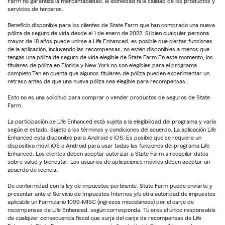
Farm no garantiza la mercantabilidad, la idoneidad ni la calidad de los productos y
servicios de terceros.
Beneficio disponible para los clientes de State Farm que han comprado una nueva
póliza de seguro de vida desde el 1 de enero de 2022. Si bien cualquier persona
mayor de 18 años puede unirse a Life Enhanced, es posible que ciertas funciones
de la aplicación, incluyendo las recompensas, no estén disponibles a menos que
tengas una póliza de seguro de vida elegible de State Farm.En este momento, los
titulares de póliza en Florida y New York no son elegibles para el programa
completo.Ten en cuenta que algunos titulares de póliza pueden experimentar un
retraso antes de que una nueva póliza sea elegible para recompensas.
Esto no es una solicitud para comprar o vender productos de seguros de State
Farm.
La participación de Life Enhanced está sujeta a la elegibilidad del programa y varía
según el estado. Sujeto a los términos y condiciones del acuerdo. La aplicación Life
Enhanced está disponible para Android e iOS. Es posible que se requiera un
dispositivo móvil iOS o Android para usar todas las funciones del programa Life
Enhanced. Los clientes deben aceptar autorizar a State Farm a recopilar datos
sobre salud y bienestar. Los usuarios de aplicaciones móviles deben aceptar un
acuerdo de licencia.
De conformidad con la ley de impuestos pertinente, State Farm puede enviarte y
presentar ante el Servicio de Impuestos Internos y/u otra autoridad de impuestos
aplicable un Formulario 1099-MISC (ingresos misceláneos) por el canje de
recompensas de Life Enhanced, según corresponda. Tú eres el único responsable
de cualquier consecuencia fiscal que surja del canje de recompensas de Life