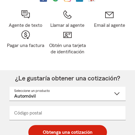
Agente de texto
Llamar al agente
Email al agente
Pagar una factura
Obtén una tarjeta
de identificación
¿Le gustaría obtener una cotización?
Seleccione un producto
Seleccione
un
nombre
de
producto
del
Código postal
Ingresa
Ingresa
_____
menú
un
un
desplegable
código
código
postal
postal
Obtenga una cotización
de
de