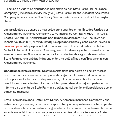
pursuant to a license from Visa U.S.A. Inc.
El seguro de vida y las anualidades son emitidos por State Farm Life Insurance
Company. (Sin licencia en MA, NY y WI) State Farm Life and Accident Assurance
Company (con licencia en New York y Wisconsin) Oficinas centrales, Bloomington,
Illinois.
Los productos de seguro de mascotas son suscritos en los Estados Unidos por
American Pet Insurance Company y ZPIC Insurance Company, 6100-4th Ave S,
Seattle, WA 98108. Administrado por Trupanion Managers USA, Inc. (CA: con
licencia No. 0G22803, NPN 9588590). Se aplican términos y condiciones, revise la
póliza completa
en la página web de Trupanion para obtener detalles. State Farm
Mutual Automobile Insurance Company, sus subsidiarias y afiliadas no ofrecen ni
son responsables financieramente por los productos de seguro de mascotas.
State Farm es una entidad independiente y no está afiliada con Trupanion ni con
American Pet Insurance.
Condiciones preexistentes:
Si actualmente tiene una póliza de seguro médico
para mascotas, el cambio de compañía de seguros o la compra de una nueva
póliza podría afectar ciertas disposiciones, tales como las coberturas para
condiciones preexistentes o los deducibles ya establecidos bajo su póliza actual.
Informe a su agente de State Farm si su póliza actual contiene disposiciones que le
convenga mantener.
State Farm (incluyendo State Farm Mutual Automobile Insurance Company y sus
subsidiarias y afiliadas) no se hace responsable y no respalda ni aprueba, implícita
ni explícitamente, el contenido de ningún sitio de terceros al que se haga referencia
en este material. Los productos y servicios son ofrecidos por terceros y State