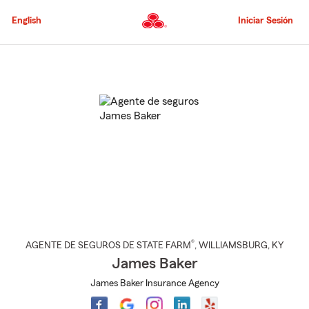
Pasar
al
English
Iniciar Sesión
contenido
principal
Comienzo
del
contenido
principal
®
AGENTE DE SEGUROS DE STATE FARM
,
WILLIAMSBURG
, KY
James Baker
James Baker Insurance Agency