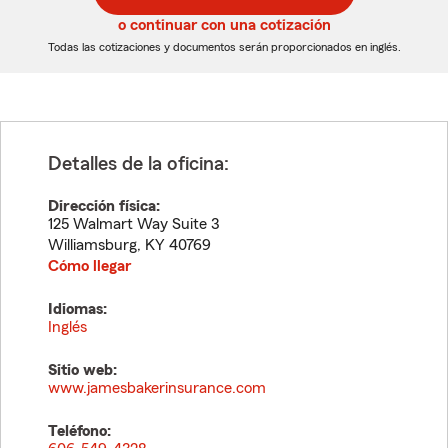
5
5
o continuar con una cotización
dígitos
dígitos
Todas las cotizaciones y documentos serán proporcionados en inglés.
Detalles de la oficina:
Dirección física:
125 Walmart Way Suite 3
Williamsburg
,
KY
40769
Cómo llegar
Idiomas:
Inglés
Sitio web:
www.jamesbakerinsurance.com
Teléfono: