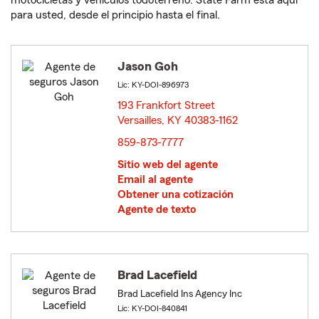
motocicletas y vehículos todoterreno. State Farm está aquí
para usted, desde el principio hasta el final.
Jason Goh
Lic: KY-DOI-896973
193 Frankfort Street
Versailles, KY 40383-1162
opens in new window
859-873-7777
Sitio web del agente
Email al agente
Obtener una cotización
Agente de texto
Brad Lacefield
Brad Lacefield Ins Agency Inc
Lic: KY-DOI-840841