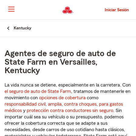
Pasar
al
Iniciar Sesión
contenido
principal
Comienzo
Kentucky
del
contenido
principal
Agentes de seguro de auto de
State Farm en Versailles,
Kentucky
La vida nunca se detiene, especialmente en la carretera. Con
el seguro de auto de State Farm
, tratamos de mantenerle en
movimiento con
opciones de cobertura
como
responsabilidad civil
,
amplia
,
contra choques
,
para gastos
médicos
y
protección contra conductores sin seguro
. Sin
importar cuál sea su vehículo o su presupuesto, podemos
ofrecer la cobertura correcta que se adapte a sus
necesidades, desde carros de uso cotidiano hasta clásicos,