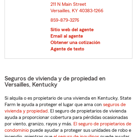
211 N Main Street
Versailles, KY 40383-1266
opens in new window
859-879-3276
Sitio web del agente
Email al agente
Obtener una cotización
Agente de texto
Seguros de vivienda y de propiedad en
Versailles, Kentucky
Si alquila o es propietario de una vivienda en Kentucky, State
Farm le ayuda a proteger el lugar que ama con
seguros de
vivienda y propiedad
. El seguro de propietarios de vivienda
ayuda a proporcionar cobertura para pérdidas ocasionadas
por viento, granizo, rayos y más.
El seguro de propietarios de
condominio
puede ayudar a proteger sus unidades de robo e
incendio, mientras que
el seguro de inquilinos
puede ayudar