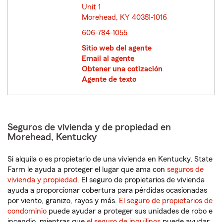
Unit 1
Morehead, KY 40351-1016
opens in new window
606-784-1055
Sitio web del agente
Email al agente
Obtener una cotización
Agente de texto
Seguros de vivienda y de propiedad en
Morehead, Kentucky
Si alquila o es propietario de una vivienda en Kentucky, State
Farm le ayuda a proteger el lugar que ama con
seguros de
vivienda y propiedad
. El seguro de propietarios de vivienda
ayuda a proporcionar cobertura para pérdidas ocasionadas
por viento, granizo, rayos y más.
El seguro de propietarios de
condominio
puede ayudar a proteger sus unidades de robo e
incendio, mientras que
el seguro de inquilinos
puede ayudar