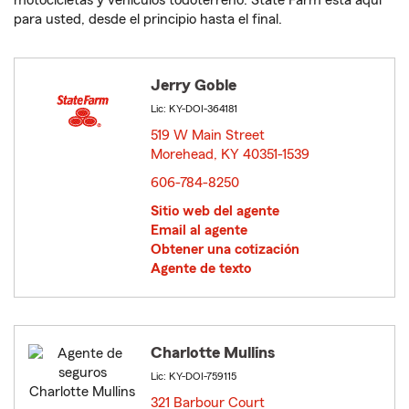
motocicletas y vehículos todoterreno. State Farm está aquí
para usted, desde el principio hasta el final.
Jerry Goble
Lic: KY-DOI-364181
519 W Main Street
Morehead, KY 40351-1539
opens in new window
606-784-8250
Sitio web del agente
Email al agente
Obtener una cotización
Agente de texto
Charlotte Mullins
Lic: KY-DOI-759115
321 Barbour Court