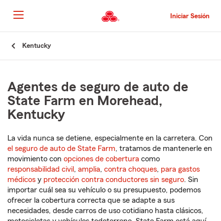
Pasar
al
Iniciar Sesión
contenido
principal
Comienzo
Kentucky
del
contenido
principal
Agentes de seguro de auto de
State Farm en Morehead,
Kentucky
La vida nunca se detiene, especialmente en la carretera. Con
el seguro de auto de State Farm
, tratamos de mantenerle en
movimiento con
opciones de cobertura
como
responsabilidad civil
,
amplia
,
contra choques
,
para gastos
médicos
y
protección contra conductores sin seguro
. Sin
importar cuál sea su vehículo o su presupuesto, podemos
ofrecer la cobertura correcta que se adapte a sus
necesidades, desde carros de uso cotidiano hasta clásicos,