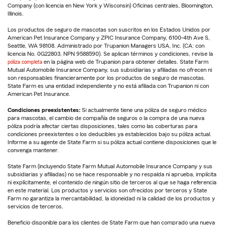
Company (con licencia en New York y Wisconsin) Oficinas centrales, Bloomington,
Illinois.
Los productos de seguro de mascotas son suscritos en los Estados Unidos por
American Pet Insurance Company y ZPIC Insurance Company, 6100-4th Ave S,
Seattle, WA 98108. Administrado por Trupanion Managers USA, Inc. (CA: con
licencia No. 0G22803, NPN 9588590). Se aplican términos y condiciones, revise la
póliza completa
en la página web de Trupanion para obtener detalles. State Farm
Mutual Automobile Insurance Company, sus subsidiarias y afiliadas no ofrecen ni
son responsables financieramente por los productos de seguro de mascotas.
State Farm es una entidad independiente y no está afiliada con Trupanion ni con
American Pet Insurance.
Condiciones preexistentes:
Si actualmente tiene una póliza de seguro médico
para mascotas, el cambio de compañía de seguros o la compra de una nueva
póliza podría afectar ciertas disposiciones, tales como las coberturas para
condiciones preexistentes o los deducibles ya establecidos bajo su póliza actual.
Informe a su agente de State Farm si su póliza actual contiene disposiciones que le
convenga mantener.
State Farm (incluyendo State Farm Mutual Automobile Insurance Company y sus
subsidiarias y afiliadas) no se hace responsable y no respalda ni aprueba, implícita
ni explícitamente, el contenido de ningún sitio de terceros al que se haga referencia
en este material. Los productos y servicios son ofrecidos por terceros y State
Farm no garantiza la mercantabilidad, la idoneidad ni la calidad de los productos y
servicios de terceros.
Beneficio disponible para los clientes de State Farm que han comprado una nueva