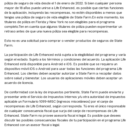
póliza de seguro de vida desde el 1 de enero de 2022. Si bien cualquier persona
mayor de 18 años puede unirse a Life Enhanced, es posible que ciertas funciones
de la aplicación, incluyendo las recompensas, no estén disponibles a menos que
tengas una póliza de seguro de vida elegible de State Farm.En este momento, los
titulares de póliza en Florida y New York no son elegibles para el programa
completo.Ten en cuenta que algunos titulares de póliza pueden experimentar un
retraso antes de que una nueva póliza sea elegible para recompensas.
Esto no es una solicitud para comprar o vender productos de seguros de State
Farm.
La participación de Life Enhanced está sujeta a la elegibilidad del programa y varía
según el estado. Sujeto a los términos y condiciones del acuerdo. La aplicación Life
Enhanced está disponible para Android e iOS. Es posible que se requiera un
dispositivo móvil iOS o Android para usar todas las funciones del programa Life
Enhanced. Los clientes deben aceptar autorizar a State Farm a recopilar datos
sobre salud y bienestar. Los usuarios de aplicaciones móviles deben aceptar un
acuerdo de licencia.
De conformidad con la ley de impuestos pertinente, State Farm puede enviarte y
presentar ante el Servicio de Impuestos Internos y/u otra autoridad de impuestos
aplicable un Formulario 1099-MISC (ingresos misceláneos) por el canje de
recompensas de Life Enhanced, según corresponda. Tú eres el único responsable
de cualquier consecuencia fiscal que surja del canje de recompensas de Life
Enhanced. State Farm no provee asesoría fiscal ni legal. Es posible que desees
discutir las posibles consecuencias fiscales de tu participación en el programa Life
Enhanced con un asesor fiscal o legal.