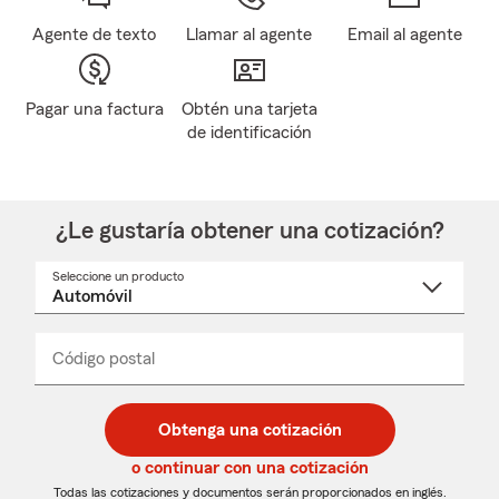
Agente de texto
Llamar al agente
Email al agente
Pagar una factura
Obtén una tarjeta
de identificación
¿Le gustaría obtener una cotización?
Seleccione un producto
Seleccione
un
nombre
de
producto
del
Código postal
Ingresa
Ingresa
_____
menú
un
un
desplegable
código
código
postal
postal
Obtenga una cotización
de
de
5
5
o continuar con una cotización
dígitos
dígitos
Todas las cotizaciones y documentos serán proporcionados en inglés.