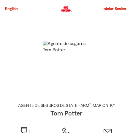
Pasar
al
English
Iniciar Sesión
contenido
principal
Comienzo
del
contenido
principal
®
AGENTE DE SEGUROS DE STATE FARM
,
MARION
, KY
Tom Potter