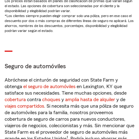
Los precios están basados en planes de clasificación de primas que varían según
el estado. Las opciones de cobertura son seleccionadas por el cliente y la
disponibilidad y elegibilidad podrían variar.
*Los clientes siempre pueden elegir comprar solo una póliza, pero en ese caso el
descuento por dos o más compras de diferentes líneas de seguro no aplicará. Los
ahorros, nombres de los descuentos, porcentajes, disponibilidad y elegibilidad
podrían variar según el estado.
Seguro de automóviles
Abróchese el cinturón de seguridad con State Farm y
obtenga
el seguro de automóviles
en Lexington, KY que
satisface sus necesidades. Tiene muchas opciones, desde
cobertura
contra
choques
y
amplia hasta de alquiler
y de
viajes compartidos
. Si necesita más que una póliza de seguro
de automóviles para la familia, nosotros proveemos
cobertura de seguro de carros para nuevos conductores,
viajeros de negocios, coleccionistas y más. Sin mencionar que
State Farm es el proveedor de seguro de automóviles más
1
grande en los Estados Unidos
. Podría incluso ahorrar más