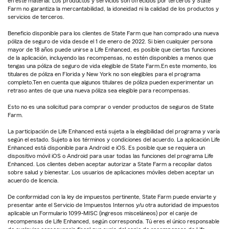
en este material. Los productos y servicios son ofrecidos por terceros y State
Farm no garantiza la mercantabilidad, la idoneidad ni la calidad de los productos y
servicios de terceros.
Beneficio disponible para los clientes de State Farm que han comprado una nueva
póliza de seguro de vida desde el 1 de enero de 2022. Si bien cualquier persona
mayor de 18 años puede unirse a Life Enhanced, es posible que ciertas funciones
de la aplicación, incluyendo las recompensas, no estén disponibles a menos que
tengas una póliza de seguro de vida elegible de State Farm.En este momento, los
titulares de póliza en Florida y New York no son elegibles para el programa
completo.Ten en cuenta que algunos titulares de póliza pueden experimentar un
retraso antes de que una nueva póliza sea elegible para recompensas.
Esto no es una solicitud para comprar o vender productos de seguros de State
Farm.
La participación de Life Enhanced está sujeta a la elegibilidad del programa y varía
según el estado. Sujeto a los términos y condiciones del acuerdo. La aplicación Life
Enhanced está disponible para Android e iOS. Es posible que se requiera un
dispositivo móvil iOS o Android para usar todas las funciones del programa Life
Enhanced. Los clientes deben aceptar autorizar a State Farm a recopilar datos
sobre salud y bienestar. Los usuarios de aplicaciones móviles deben aceptar un
acuerdo de licencia.
De conformidad con la ley de impuestos pertinente, State Farm puede enviarte y
presentar ante el Servicio de Impuestos Internos y/u otra autoridad de impuestos
aplicable un Formulario 1099-MISC (ingresos misceláneos) por el canje de
recompensas de Life Enhanced, según corresponda. Tú eres el único responsable