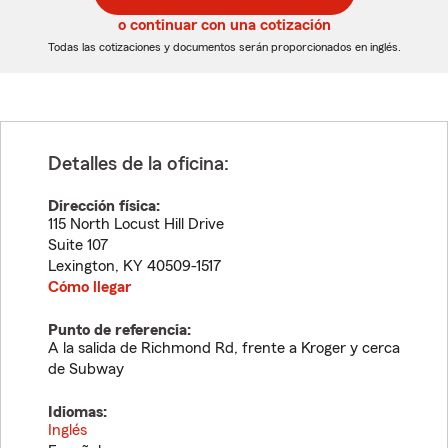
5
5
o continuar con una cotización
dígitos
dígitos
Todas las cotizaciones y documentos serán proporcionados en inglés.
Detalles de la oficina:
Dirección física:
115 North Locust Hill Drive
Suite 107
Lexington
,
KY
40509-1517
Cómo llegar
Punto de referencia:
A la salida de Richmond Rd, frente a Kroger y cerca
de Subway
Idiomas:
Inglés