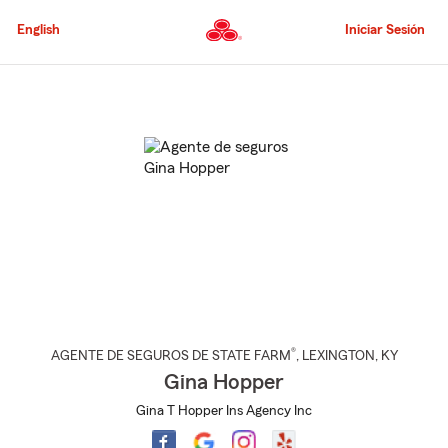
Pasar
al
English
Iniciar Sesión
contenido
principal
Comienzo
del
contenido
principal
®
AGENTE DE SEGUROS DE STATE FARM
,
LEXINGTON
, KY
Gina Hopper
Gina T Hopper Ins Agency Inc