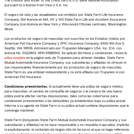
The creditor and issuer of this credit card is U.S. Bank National Association,
pursuant to a license from Visa U.S.A. Inc.
El seguro de vida y las anualidades son emitidos por State Farm Life Insurance
Company. (Sin licencia en MA, NY y WI) State Farm Life and Accident Assurance
Company (con licencia en New York y Wisconsin) Oficinas centrales, Bloomington,
Illinois.
Los productos de seguro de mascotas son suscritos en los Estados Unidos por
American Pet Insurance Company y ZPIC Insurance Company, 6100-4th Ave S,
Seattle, WA 98108. Administrado por Trupanion Managers USA, Inc. (CA: con
licencia No. 0G22803, NPN 9588590). Se aplican términos y condiciones, revise la
póliza completa
en la página web de Trupanion para obtener detalles. State Farm
Mutual Automobile Insurance Company, sus subsidiarias y afiliadas no ofrecen ni
son responsables financieramente por los productos de seguro de mascotas.
State Farm es una entidad independiente y no está afiliada con Trupanion ni con
American Pet Insurance.
Condiciones preexistentes:
Si actualmente tiene una póliza de seguro médico
para mascotas, el cambio de compañía de seguros o la compra de una nueva
póliza podría afectar ciertas disposiciones, tales como las coberturas para
condiciones preexistentes o los deducibles ya establecidos bajo su póliza actual.
Informe a su agente de State Farm si su póliza actual contiene disposiciones que le
convenga mantener.
State Farm (incluyendo State Farm Mutual Automobile Insurance Company y sus
subsidiarias y afiliadas) no se hace responsable y no respalda ni aprueba, implícita
ni explícitamente, el contenido de ningún sitio de terceros al que se haga referencia