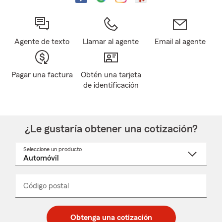
Agente de texto
Llamar al agente
Email al agente
Pagar una factura
Obtén una tarjeta
de identificación
¿Le gustaría obtener una cotización?
Seleccione un producto
Seleccione
un
nombre
de
producto
del
Código postal
Ingresa
Ingresa
_____
menú
un
un
desplegable
código
código
postal
postal
Obtenga una cotización
de
de