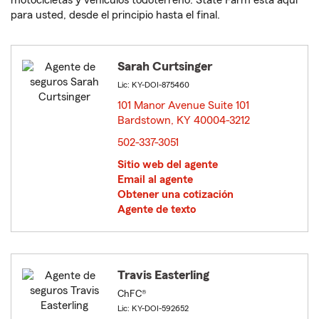
motocicletas y vehículos todoterreno. State Farm está aquí
para usted, desde el principio hasta el final.
Sarah Curtsinger
Lic: KY-DOI-875460
101 Manor Avenue Suite 101
Bardstown, KY 40004-3212
opens in new window
502-337-3051
Sitio web del agente
Email al agente
Obtener una cotización
Agente de texto
Travis Easterling
ChFC®
Lic: KY-DOI-592652