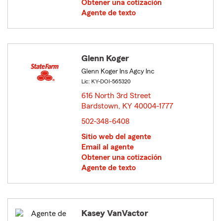
Obtener una cotización
Agente de texto
Glenn Koger
Glenn Koger Ins Agcy Inc
Lic: KY-DOI-565320
616 North 3rd Street
Bardstown, KY 40004-1777
opens in new window
502-348-6408
Sitio web del agente
Email al agente
Obtener una cotización
Agente de texto
Kasey VanVactor