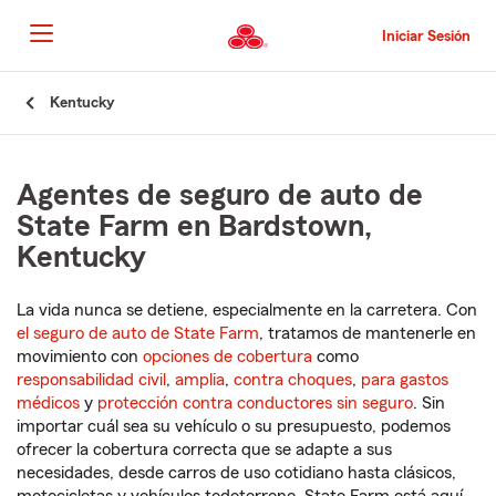
Pasar
al
Iniciar Sesión
contenido
principal
Comienzo
Kentucky
del
contenido
principal
Agentes de seguro de auto de
State Farm en Bardstown,
Kentucky
La vida nunca se detiene, especialmente en la carretera. Con
el seguro de auto de State Farm
, tratamos de mantenerle en
movimiento con
opciones de cobertura
como
responsabilidad civil
,
amplia
,
contra choques
,
para gastos
médicos
y
protección contra conductores sin seguro
. Sin
importar cuál sea su vehículo o su presupuesto, podemos
ofrecer la cobertura correcta que se adapte a sus
necesidades, desde carros de uso cotidiano hasta clásicos,