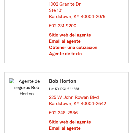
1002 Granite Dr,
Ste 101
Bardstown, KY 40004-2076
opens in new window
502-331-9200
Sitio web del agente
Email al agente
Obtener una cotización
Agente de texto
Bob Horton
Lic: KY-DOI-644558
225 W John Rowan Blvd
Bardstown, KY 40004-2642
opens in new window
502-348-2886
Sitio web del agente
Email al agente