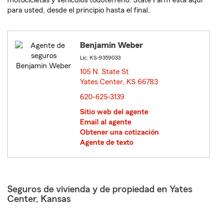
motocicletas y vehículos todoterreno. State Farm está aquí
para usted, desde el principio hasta el final.
Benjamin Weber
Lic: KS-9359033
105 N. State St
Yates Center, KS 66783
opens in new window
620-625-3139
Sitio web del agente
Email al agente
Obtener una cotización
Agente de texto
Seguros de vivienda y de propiedad en Yates
Center, Kansas