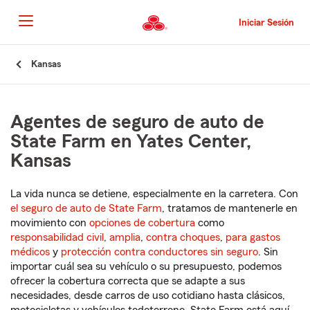
Pasar
al
Iniciar Sesión
contenido
principal
Comienzo
Kansas
del
contenido
principal
Agentes de seguro de auto de
State Farm en Yates Center,
Kansas
La vida nunca se detiene, especialmente en la carretera. Con
el seguro de auto de State Farm
, tratamos de mantenerle en
movimiento con
opciones de cobertura
como
responsabilidad civil
,
amplia
,
contra choques
,
para gastos
médicos
y
protección contra conductores sin seguro
. Sin
importar cuál sea su vehículo o su presupuesto, podemos
ofrecer la cobertura correcta que se adapte a sus
necesidades, desde carros de uso cotidiano hasta clásicos,