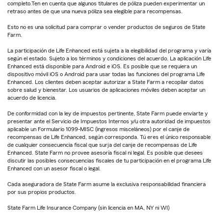
completo.Ten en cuenta que algunos titulares de póliza pueden experimentar un
retraso antes de que una nueva póliza sea elegible para recompensas.
Esto no es una solicitud para comprar o vender productos de seguros de State
Farm.
La participación de Life Enhanced está sujeta a la elegibilidad del programa y varía
según el estado. Sujeto a los términos y condiciones del acuerdo. La aplicación Life
Enhanced está disponible para Android e iOS. Es posible que se requiera un
dispositivo móvil iOS o Android para usar todas las funciones del programa Life
Enhanced. Los clientes deben aceptar autorizar a State Farm a recopilar datos
sobre salud y bienestar. Los usuarios de aplicaciones móviles deben aceptar un
acuerdo de licencia.
De conformidad con la ley de impuestos pertinente, State Farm puede enviarte y
presentar ante el Servicio de Impuestos Internos y/u otra autoridad de impuestos
aplicable un Formulario 1099-MISC (ingresos misceláneos) por el canje de
recompensas de Life Enhanced, según corresponda. Tú eres el único responsable
de cualquier consecuencia fiscal que surja del canje de recompensas de Life
Enhanced. State Farm no provee asesoría fiscal ni legal. Es posible que desees
discutir las posibles consecuencias fiscales de tu participación en el programa Life
Enhanced con un asesor fiscal o legal.
Cada aseguradora de State Farm asume la exclusiva responsabilidad financiera
por sus propios productos.
State Farm Life Insurance Company (sin licencia en MA, NY ni WI)