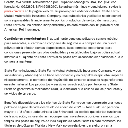
Seattle, WA 98108. Administrado por Trupanion Managers USA, Inc. (CA: con
licencia No. 0G22803, NPN 9588590). Se aplican términos y condiciones, revise la
póliza completa
en la página web de Trupanion para obtener detalles. State Farm
Mutual Automobile Insurance Company, sus subsidiarias y afiliadas no ofrecen ni
son responsables financieramente por los productos de seguro de mascotas.
State Farm es una entidad independiente y no está afiliada con Trupanion ni con
American Pet Insurance.
Condiciones preexistentes:
Si actualmente tiene una póliza de seguro médico
para mascotas, el cambio de compañía de seguros o la compra de una nueva
póliza podría afectar ciertas disposiciones, tales como las coberturas para
condiciones preexistentes o los deducibles ya establecidos bajo su póliza actual.
Informe a su agente de State Farm si su póliza actual contiene disposiciones que le
convenga mantener.
State Farm (incluyendo State Farm Mutual Automobile Insurance Company y sus
subsidiarias y afiliadas) no se hace responsable y no respalda ni aprueba, implícita
ni explícitamente, el contenido de ningún sitio de terceros al que se haga referencia
en este material. Los productos y servicios son ofrecidos por terceros y State
Farm no garantiza la mercantabilidad, la idoneidad ni la calidad de los productos y
servicios de terceros.
Beneficio disponible para los clientes de State Farm que han comprado una nueva
póliza de seguro de vida desde el 1 de enero de 2022. Si bien cualquier persona
mayor de 18 años puede unirse a Life Enhanced, es posible que ciertas funciones
de la aplicación, incluyendo las recompensas, no estén disponibles a menos que
tengas una póliza de seguro de vida elegible de State Farm.En este momento, los
titulares de póliza en Florida y New York no son elegibles para el programa