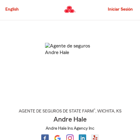
Pasar
al
English
Iniciar Sesión
contenido
principal
Comienzo
del
contenido
principal
®
AGENTE DE SEGUROS DE STATE FARM
,
WICHITA
, KS
Andre Hale
Andre Hale Ins Agency Inc