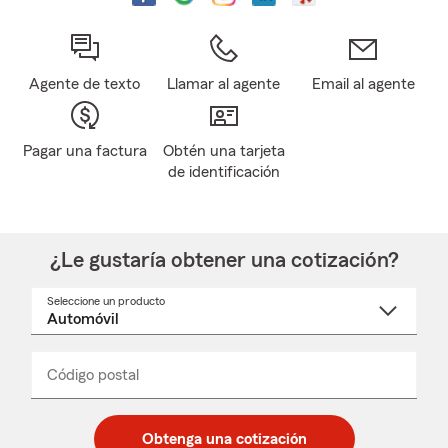
Agente de texto
Llamar al agente
Email al agente
Pagar una factura
Obtén una tarjeta
de identificación
¿Le gustaría obtener una cotización?
Seleccione un producto
Seleccione
un
nombre
de
producto
del
Código postal
Ingresa
Ingresa
_____
menú
un
un
desplegable
código
código
postal
postal
Obtenga una cotización
de
de