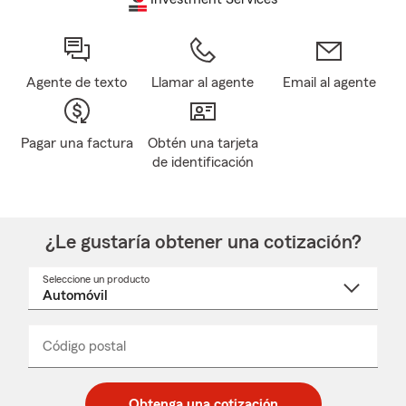
Agente de texto
Llamar al agente
Email al agente
Pagar una factura
Obtén una tarjeta
de identificación
¿Le gustaría obtener una cotización?
Seleccione un producto
Seleccione
un
nombre
de
producto
del
Código postal
Ingresa
Ingresa
_____
menú
un
un
desplegable
código
código
postal
postal
Obtenga una cotización