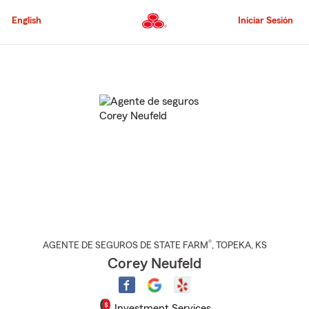
Pasar
al
English
Iniciar Sesión
contenido
principal
Comienzo
del
contenido
principal
®
AGENTE DE SEGUROS DE STATE FARM
,
TOPEKA
, KS
Corey Neufeld
Investment Services