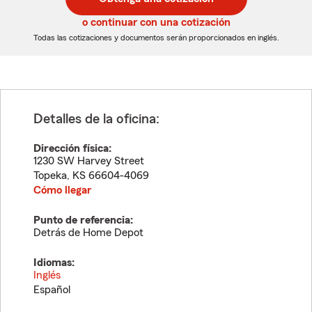
de
de
5
5
o continuar con una cotización
dígitos
dígitos
Todas las cotizaciones y documentos serán proporcionados en inglés.
Detalles de la oficina:
Dirección física:
1230 SW Harvey Street
Topeka
,
KS
66604-4069
Cómo llegar
Punto de referencia:
Detrás de Home Depot
Idiomas:
Inglés
Español