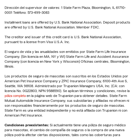
Dirección del supervisor de valores: 1 State Farm Plaza, Bloomington, IL 61710-
0001 Teléfono: 573-499-3083
Installment loans are offered by U.S. Bank National Association. Deposit products
are offered by U.S. Bank National Association. Member FDIC.
The creditor and issuer of this credit card is U.S. Bank National Association,
pursuant to a license from Visa U.S.A. Inc.
El seguro de vida y las anualidades son emitidos por State Farm Life Insurance
Company. (Sin licencia en MA, NY y WI) State Farm Life and Accident Assurance
Company (con licencia en New York y Wisconsin) Oficinas centrales, Bloomington,
Illinois.
Los productos de seguro de mascotas son suscritos en los Estados Unidos por
American Pet Insurance Company y ZPIC Insurance Company, 6100-4th Ave S,
Seattle, WA 98108. Administrado por Trupanion Managers USA, Inc. (CA: con
licencia No. 0G22803, NPN 9588590). Se aplican términos y condiciones, revise la
póliza completa
en la página web de Trupanion para obtener detalles. State Farm
Mutual Automobile Insurance Company, sus subsidiarias y afiliadas no ofrecen ni
son responsables financieramente por los productos de seguro de mascotas.
State Farm es una entidad independiente y no está afiliada con Trupanion ni con
American Pet Insurance.
Condiciones preexistentes:
Si actualmente tiene una póliza de seguro médico
para mascotas, el cambio de compañía de seguros o la compra de una nueva
póliza podría afectar ciertas disposiciones, tales como las coberturas para