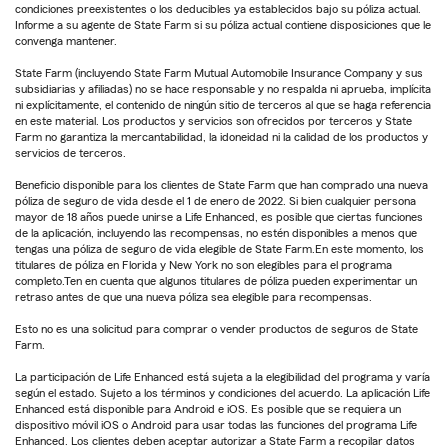
condiciones preexistentes o los deducibles ya establecidos bajo su póliza actual.
Informe a su agente de State Farm si su póliza actual contiene disposiciones que le
convenga mantener.
State Farm (incluyendo State Farm Mutual Automobile Insurance Company y sus
subsidiarias y afiliadas) no se hace responsable y no respalda ni aprueba, implícita
ni explícitamente, el contenido de ningún sitio de terceros al que se haga referencia
en este material. Los productos y servicios son ofrecidos por terceros y State
Farm no garantiza la mercantabilidad, la idoneidad ni la calidad de los productos y
servicios de terceros.
Beneficio disponible para los clientes de State Farm que han comprado una nueva
póliza de seguro de vida desde el 1 de enero de 2022. Si bien cualquier persona
mayor de 18 años puede unirse a Life Enhanced, es posible que ciertas funciones
de la aplicación, incluyendo las recompensas, no estén disponibles a menos que
tengas una póliza de seguro de vida elegible de State Farm.En este momento, los
titulares de póliza en Florida y New York no son elegibles para el programa
completo.Ten en cuenta que algunos titulares de póliza pueden experimentar un
retraso antes de que una nueva póliza sea elegible para recompensas.
Esto no es una solicitud para comprar o vender productos de seguros de State
Farm.
La participación de Life Enhanced está sujeta a la elegibilidad del programa y varía
según el estado. Sujeto a los términos y condiciones del acuerdo. La aplicación Life
Enhanced está disponible para Android e iOS. Es posible que se requiera un
dispositivo móvil iOS o Android para usar todas las funciones del programa Life
Enhanced. Los clientes deben aceptar autorizar a State Farm a recopilar datos