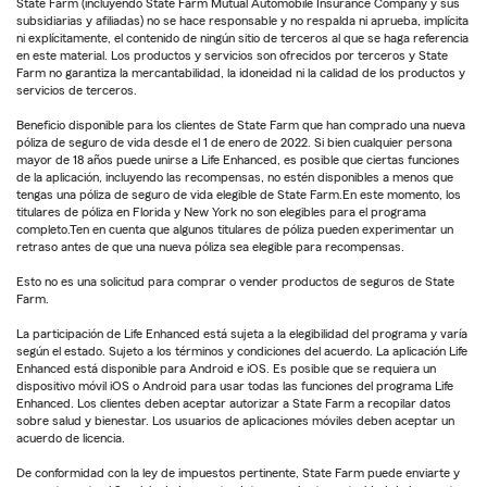
State Farm (incluyendo State Farm Mutual Automobile Insurance Company y sus
subsidiarias y afiliadas) no se hace responsable y no respalda ni aprueba, implícita
ni explícitamente, el contenido de ningún sitio de terceros al que se haga referencia
en este material. Los productos y servicios son ofrecidos por terceros y State
Farm no garantiza la mercantabilidad, la idoneidad ni la calidad de los productos y
servicios de terceros.
Beneficio disponible para los clientes de State Farm que han comprado una nueva
póliza de seguro de vida desde el 1 de enero de 2022. Si bien cualquier persona
mayor de 18 años puede unirse a Life Enhanced, es posible que ciertas funciones
de la aplicación, incluyendo las recompensas, no estén disponibles a menos que
tengas una póliza de seguro de vida elegible de State Farm.En este momento, los
titulares de póliza en Florida y New York no son elegibles para el programa
completo.Ten en cuenta que algunos titulares de póliza pueden experimentar un
retraso antes de que una nueva póliza sea elegible para recompensas.
Esto no es una solicitud para comprar o vender productos de seguros de State
Farm.
La participación de Life Enhanced está sujeta a la elegibilidad del programa y varía
según el estado. Sujeto a los términos y condiciones del acuerdo. La aplicación Life
Enhanced está disponible para Android e iOS. Es posible que se requiera un
dispositivo móvil iOS o Android para usar todas las funciones del programa Life
Enhanced. Los clientes deben aceptar autorizar a State Farm a recopilar datos
sobre salud y bienestar. Los usuarios de aplicaciones móviles deben aceptar un
acuerdo de licencia.
De conformidad con la ley de impuestos pertinente, State Farm puede enviarte y