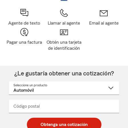
Agente de texto
Llamar al agente
Email al agente
Pagar una factura
Obtén una tarjeta
de identificación
¿Le gustaría obtener una cotización?
Seleccione un producto
Seleccione
un
nombre
de
producto
del
Código postal
Ingresa
Ingresa
_____
menú
un
un
desplegable
código
código
postal
postal
Obtenga una cotización
de
de