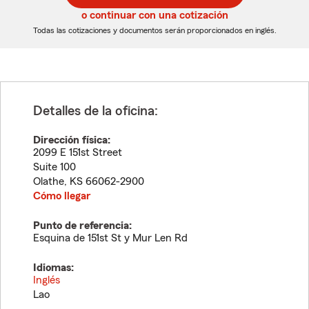
5
5
o continuar con una cotización
dígitos
dígitos
Todas las cotizaciones y documentos serán proporcionados en inglés.
Detalles de la oficina:
Dirección física:
2099 E 151st Street
Suite 100
Olathe
,
KS
66062-2900
Cómo llegar
Punto de referencia:
Esquina de 151st St y Mur Len Rd
Idiomas:
Inglés
Lao