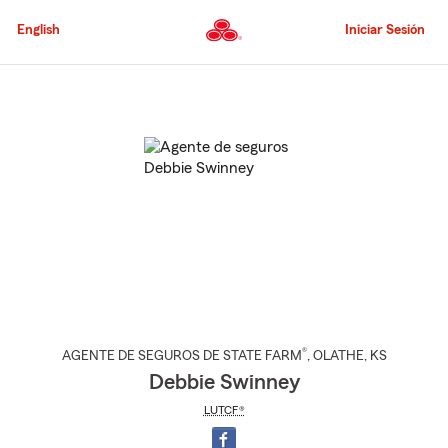
Pasar
al
English
Iniciar Sesión
contenido
principal
Comienzo
del
contenido
principal
®
AGENTE DE SEGUROS DE STATE FARM
,
OLATHE
, KS
Debbie Swinney
LUTCF®