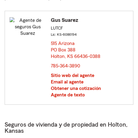
Gus Suarez
LUTCF
Lic: KS-6086194
515 Arizona
PO Box 388
Holton, KS 66436-0388
opens in new window
785-364-3890
Sitio web del agente
Email al agente
Obtener una cotización
Agente de texto
Seguros de vivienda y de propiedad en Holton,
Kansas