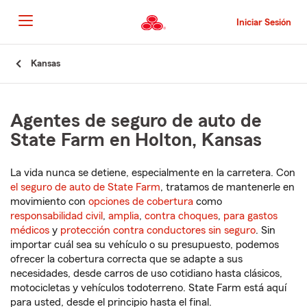
Pasar
al
Iniciar Sesión
contenido
principal
Comienzo
Kansas
del
contenido
principal
Agentes de seguro de auto de
State Farm en Holton, Kansas
La vida nunca se detiene, especialmente en la carretera. Con
el seguro de auto de State Farm
, tratamos de mantenerle en
movimiento con
opciones de cobertura
como
responsabilidad civil
,
amplia
,
contra choques
,
para gastos
médicos
y
protección contra conductores sin seguro
. Sin
importar cuál sea su vehículo o su presupuesto, podemos
ofrecer la cobertura correcta que se adapte a sus
necesidades, desde carros de uso cotidiano hasta clásicos,
motocicletas y vehículos todoterreno. State Farm está aquí
para usted, desde el principio hasta el final.