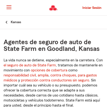
Pasar
al
Iniciar Sesión
contenido
principal
Comienzo
Kansas
del
contenido
principal
Agentes de seguro de auto de
State Farm en Goodland, Kansas
La vida nunca se detiene, especialmente en la carretera. Con
el seguro de auto de State Farm
, tratamos de mantenerle en
movimiento con
opciones de cobertura
como
responsabilidad civil
,
amplia
,
contra choques
,
para gastos
médicos
y
protección contra conductores sin seguro
. Sin
importar cuál sea su vehículo o su presupuesto, podemos
ofrecer la cobertura correcta que se adapte a sus
necesidades, desde carros de uso cotidiano hasta clásicos,
motocicletas y vehículos todoterreno. State Farm está aquí
para usted, desde el principio hasta el final.