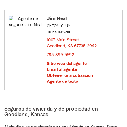
Jim Neal
ChFC® , CLU®
Lic: KS-6092351
1007 Main Street
Goodland, KS 67735-2942
opens in new window
785-899-5592
Sitio web del agente
Email al agente
Obtener una cotización
Agente de texto
Seguros de vivienda y de propiedad en
Goodland, Kansas