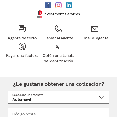
Investment Services
Agente de texto
Llamar al agente
Email al agente
Pagar una factura
Obtén una tarjeta
de identificación
¿Le gustaría obtener una cotización?
Seleccione un producto
Seleccione
un
nombre
de
producto
del
Código postal
Ingresa
Ingresa
_____
menú