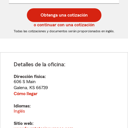
un
un
desplegable
código
código
postal
postal
Obtenga una cotización
de
de
5
5
o continuar con una cotización
dígitos
dígitos
Todas las cotizaciones y documentos serán proporcionados en inglés.
Detalles de la oficina:
Dirección física:
606 S Main
Galena
,
KS
66739
Cómo llegar
Idiomas:
Inglés
Sitio web: