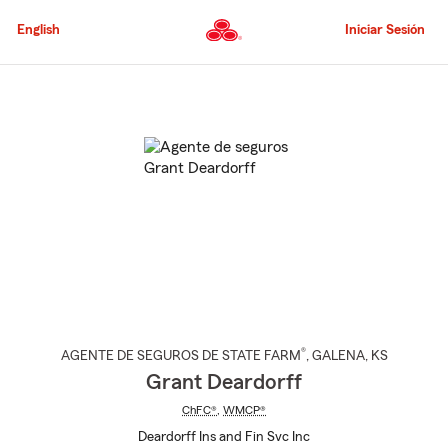
Pasar
al
English
Iniciar Sesión
contenido
principal
Comienzo
del
contenido
principal
®
AGENTE DE SEGUROS DE STATE FARM
,
GALENA
, KS
Grant Deardorff
ChFC®
,
WMCP®
Deardorff Ins and Fin Svc Inc