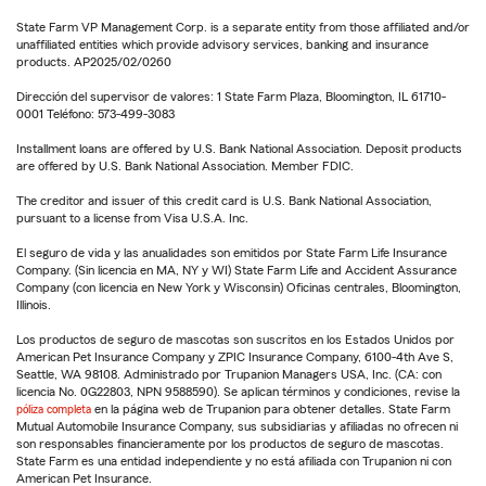
State Farm VP Management Corp. is a separate entity from those affiliated and/or
unaffiliated entities which provide advisory services, banking and insurance
products. AP2025/02/0260
Dirección del supervisor de valores: 1 State Farm Plaza, Bloomington, IL 61710-
0001 Teléfono: 573-499-3083
Installment loans are offered by U.S. Bank National Association. Deposit products
are offered by U.S. Bank National Association. Member FDIC.
The creditor and issuer of this credit card is U.S. Bank National Association,
pursuant to a license from Visa U.S.A. Inc.
El seguro de vida y las anualidades son emitidos por State Farm Life Insurance
Company. (Sin licencia en MA, NY y WI) State Farm Life and Accident Assurance
Company (con licencia en New York y Wisconsin) Oficinas centrales, Bloomington,
Illinois.
Los productos de seguro de mascotas son suscritos en los Estados Unidos por
American Pet Insurance Company y ZPIC Insurance Company, 6100-4th Ave S,
Seattle, WA 98108. Administrado por Trupanion Managers USA, Inc. (CA: con
licencia No. 0G22803, NPN 9588590). Se aplican términos y condiciones, revise la
póliza completa
en la página web de Trupanion para obtener detalles. State Farm
Mutual Automobile Insurance Company, sus subsidiarias y afiliadas no ofrecen ni
son responsables financieramente por los productos de seguro de mascotas.
State Farm es una entidad independiente y no está afiliada con Trupanion ni con
American Pet Insurance.