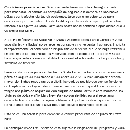
Condiciones preexistentes:
Si actualmente tiene una póliza de seguro médico
para mascotas, el cambio de compañía de seguros o la compra de una nueva
póliza podría afectar ciertas disposiciones, tales como las coberturas para
condiciones preexistentes o los deducibles ya establecidos bajo su póliza actual.
Informe a su agente de State Farm si su póliza actual contiene disposiciones que le
convenga mantener.
State Farm (incluyendo State Farm Mutual Automobile Insurance Company y sus
subsidiarias y afiliadas) no se hace responsable y no respalda ni aprueba, implícita
ni explícitamente, el contenido de ningún sitio de terceros al que se haga referencia
en este material. Los productos y servicios son ofrecidos por terceros y State
Farm no garantiza la mercantabilidad, la idoneidad ni la calidad de los productos y
servicios de terceros.
Beneficio disponible para los clientes de State Farm que han comprado una nueva
póliza de seguro de vida desde el 1 de enero de 2022. Si bien cualquier persona
mayor de 18 años puede unirse a Life Enhanced, es posible que ciertas funciones
de la aplicación, incluyendo las recompensas, no estén disponibles a menos que
tengas una póliza de seguro de vida elegible de State Farm.En este momento, los
titulares de póliza en Florida y New York no son elegibles para el programa
completo.Ten en cuenta que algunos titulares de póliza pueden experimentar un
retraso antes de que una nueva póliza sea elegible para recompensas.
Esto no es una solicitud para comprar o vender productos de seguros de State
Farm.
La participación de Life Enhanced está sujeta a la elegibilidad del programa y varía