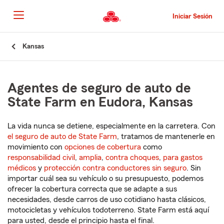
Pasar
al
Iniciar Sesión
contenido
principal
Comienzo
Kansas
del
contenido
principal
Agentes de seguro de auto de
State Farm en Eudora, Kansas
La vida nunca se detiene, especialmente en la carretera. Con
el seguro de auto de State Farm
, tratamos de mantenerle en
movimiento con
opciones de cobertura
como
responsabilidad civil
,
amplia
,
contra choques
,
para gastos
médicos
y
protección contra conductores sin seguro
. Sin
importar cuál sea su vehículo o su presupuesto, podemos
ofrecer la cobertura correcta que se adapte a sus
necesidades, desde carros de uso cotidiano hasta clásicos,
motocicletas y vehículos todoterreno. State Farm está aquí
para usted, desde el principio hasta el final.