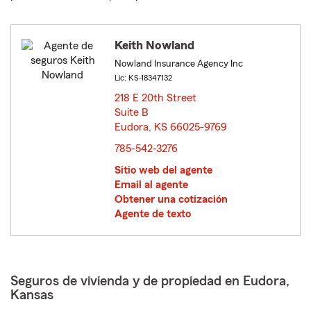
Keith Nowland
Nowland Insurance Agency Inc
Lic: KS-18347132
218 E 20th Street
Suite B
Eudora, KS 66025-9769
opens in new window
785-542-3276
Sitio web del agente
Email al agente
Obtener una cotización
Agente de texto
Seguros de vivienda y de propiedad en Eudora,
Kansas