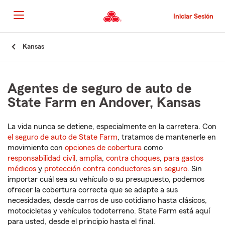
Pasar
al
Iniciar Sesión
contenido
principal
Comienzo
Kansas
del
contenido
principal
Agentes de seguro de auto de
State Farm en Andover, Kansas
La vida nunca se detiene, especialmente en la carretera. Con
el seguro de auto de State Farm
, tratamos de mantenerle en
movimiento con
opciones de cobertura
como
responsabilidad civil
,
amplia
,
contra choques
,
para gastos
médicos
y
protección contra conductores sin seguro
. Sin
importar cuál sea su vehículo o su presupuesto, podemos
ofrecer la cobertura correcta que se adapte a sus
necesidades, desde carros de uso cotidiano hasta clásicos,
motocicletas y vehículos todoterreno. State Farm está aquí
para usted, desde el principio hasta el final.