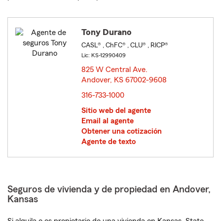
Tony Durano
CASL® , ChFC® , CLU® , RICP®
Lic: KS-12990409
825 W Central Ave.
Andover, KS 67002-9608
opens in new window
316-733-1000
Sitio web del agente
Email al agente
Obtener una cotización
Agente de texto
Seguros de vivienda y de propiedad en Andover,
Kansas